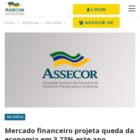
LOGIN
Home
Imprensa
Na mídia
ASSOCIE-SE
NA MÍDIA
Mercado financeiro projeta queda da
economia em 3,73% este ano