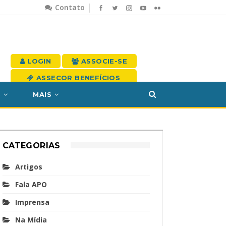
Contato
LOGIN
ASSOCIE-SE
ASSECOR BENEFÍCIOS
S
MAIS
CATEGORIAS
Artigos
Fala APO
Imprensa
Na Mídia