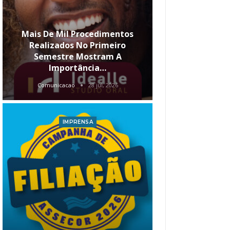
Mais De Mil Procedimentos
Realizados No Primeiro
Semestre Mostram A
Qual O Hori
Importância…
Carre
Comunicacao
28 jul, 2026
Comunica
IMPRENSA
I