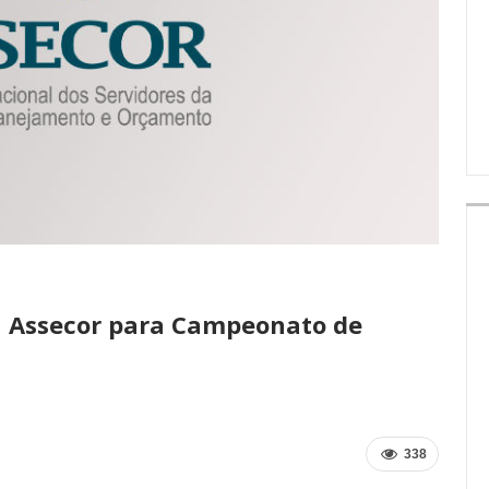
IMPRENSA
a Assecor para Campeonato de
338