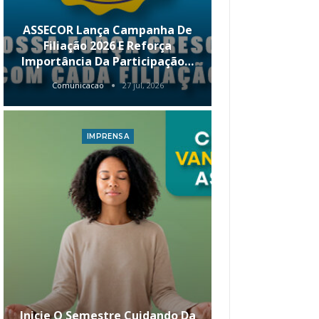
ASSECOR Lança Campanha De
É Hoje! Par
Filiação 2026 E Reforça
Da ASSECOR 
Importância Da Participação…
Renda 
Comunicacao
27 jul, 2026
Comunica
IMPRENSA
I
Inicie O Semestre Cuidando Da
ASSECOR Apr