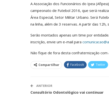
A Associação dos Funcionários do Ipea (Afipea
campeonato de Futebol 2016, que será realiza
Área Especial, Setor Militar Urbano. Será Futeb
ASSECOR Promove 
na linha, além de 3 reservas. A partir das 12h
“Como Criar Múltip
De Renda S
Serão montados apenas um time por entidade.
Comunicacao
30 
inscrição, envie um e-mail para
comunicacao@as
Não fique de fora desta confraternização com
IMPRENSA
Facebook
Twitter
Compartilhar
ANTERIOR
Consultório Odontológico vai continuar