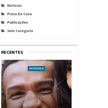
Notícias
Prata Da Casa
Publicações
Sem Categoria
RECENTES
IMPRENSA
I