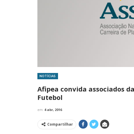
NOTÍCIAS
IMPRENSA
Afipea convida associados d
Futebol
em
4 abr, 2016
Compartilhar