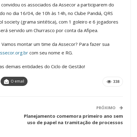
) convidou os associados da Assecor a participarem do
do no dia 16/04, de 10h às 14h, no Clube Pandiá, QRS
ol society (grama sintética), com 1 goleiro e 6 jogadores
Palestra
ASSECOR Promove Oficina De
, será servido um Churrasco por conta da Afipea.
las Fontes
Pintura Em Taça Para
em…
Associados
 Vamos montar um time da Assecor? Para fazer sua
jun, 2026
Comunicacao
7 ago, 2026
secor.org.br
com seu nome e RG.
 as demais entidades do Ciclo de Gestão!
IMPRENSA
O email
338
PRÓXIMO
Planejamento comemora primeiro ano sem
uso de papel na tramitação de processos