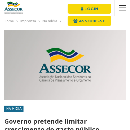
LOGIN
Home
Imprensa
Na mídia
ASSOCIE-SE
NA MÍDIA
Governo pretende limitar
crescimento do gasto público