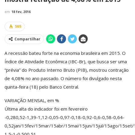
em
18 fev, 2016
565
Compartilhar
A recessão bateu forte na economia brasileira em 2015. O
Índice de Atividade Econômica (IBC-Br), que busca ser uma
“prévia” do Produto Interno Bruto (PIB), mostrou contração
de 4,08% no ano passado. O número foi divulgado nesta
quinta-feira (18) pelo Banco Central.
VARIAÇÃO MENSAL, em %
Última alta do indicador foi em fevereiro
-0,280,52-1,39-1,12-0,05-0,97-0,18-0,92-0,6-0,58-0,64-
0,52jan/15fev/15mar/15abr/15mai/15jun/15jul/15ago/15set
1,5-1-0,500,51