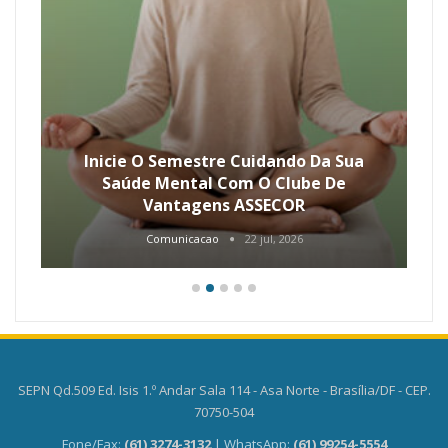
Inicie O Semestre Cuidando Da Sua
Saúde Mental Com O Clube De
Vantagens ASSECOR
Comunicacao
22 jul, 2026
SEPN Qd.509 Ed. Isis 1.º Andar Sala 114 - Asa Norte - Brasília/DF - CEP.
70750-504
Fone/Fax:
(61) 3274-3132
| WhatsApp:
(61) 99254-5554