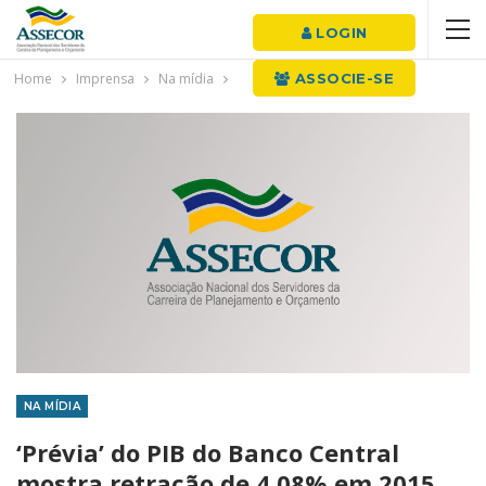
LOGIN
Home
Imprensa
Na mídia
ASSOCIE-SE
NA MÍDIA
‘Prévia’ do PIB do Banco Central
mostra retração de 4,08% em 2015