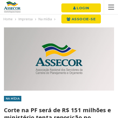
LOGIN
Home
Imprensa
Na mídia
ASSOCIE-SE
NA MÍDIA
Corte na PF será de R$ 151 milhões e
ministério tenta reposição no