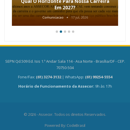
Qual O Horizonte Para Nossa Carreira
Em 2027?
Comunicacao
17 jul, 2026
SEPN Qd.509 Ed. Isis 1.º Andar Sala 114 - Asa Norte - Brasília/DF - CEP.
70750-504
Fone/Fax:
(61) 3274-3132
| WhatsApp:
(61) 99254-5554
Horário de Funcionamento da Assecor:
9h às 17h
© 2026 - Assecor. Todos os direitos Reservados.
Powered By:
CodeBrasil