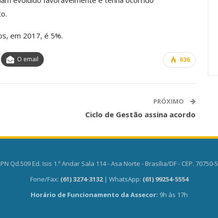
ham evoluído favoravelmente e tenha ocorrido
Carreira Em
Semestre Mostram A
o.
Importância…
os, em 2017, é 5%.
jun, 2026
Comunicacao
28 jul, 2026
O email
636
PRÓXIMO
Ciclo de Gestão assina acordo
PN Qd.509 Ed. Isis 1.º Andar Sala 114 - Asa Norte - Brasília/DF - CEP. 70750-
Fone/Fax:
(61) 3274-3132
| WhatsApp:
(61) 99254-5554
Horário de Funcionamento da Assecor:
9h às 17h