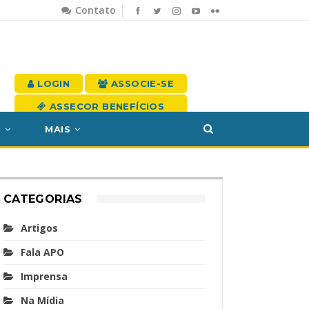
Contato
LOGIN
ASSOCIE-SE
ASSECOR BENEFÍCIOS
S
MAIS
CATEGORIAS
Artigos
Fala APO
Imprensa
Na Mídia