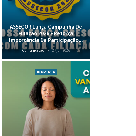
ASSECOR Lança Campanha De
É Hoje! Par
Filiação 2026 E Reforça
Da ASSECOR 
Importância Da Participação…
Renda 
Comunicacao
27 jul, 2026
Comunica
IMPRENSA
I