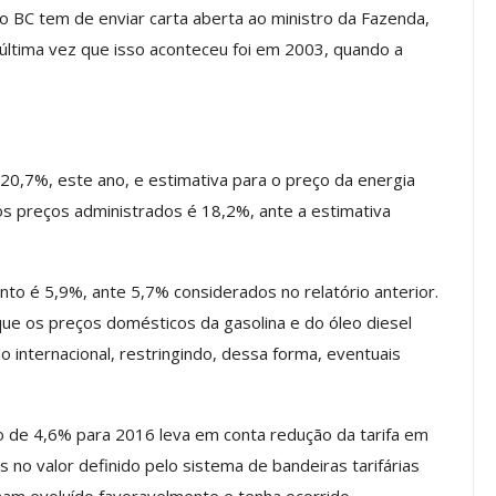
 BC tem de enviar carta aberta ao ministro da Fazenda,
a Reunião
nal De
Categoria Unida Em Torno Dos
última vez que isso aconteceu foi em 2003, quando a
anente E
Valores Fundantes Da Ação
…
Sindical
jun, 2026
Comunicacao
29 jul, 2026
 20,7%, este ano, e estimativa para o preço da energia
dos preços administrados é 18,2%, ante a estimativa
IMPRENSA
nto é 5,9%, ante 5,7% considerados no relatório anterior.
que os preços domésticos da gasolina e do óleo diesel
internacional, restringindo, dessa forma, eventuais
ão de 4,6% para 2016 leva em conta redução da tarifa em
Mais De Mil Procedimentos
 no valor definido pelo sistema de bandeiras tarifárias
Realizados No Primeiro