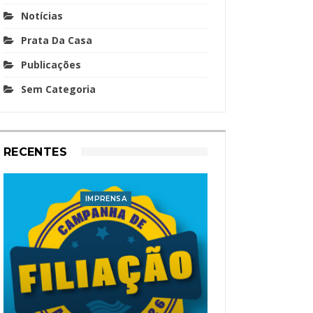
Notícias
Prata Da Casa
Publicações
Sem Categoria
RECENTES
IMPRENSA
I