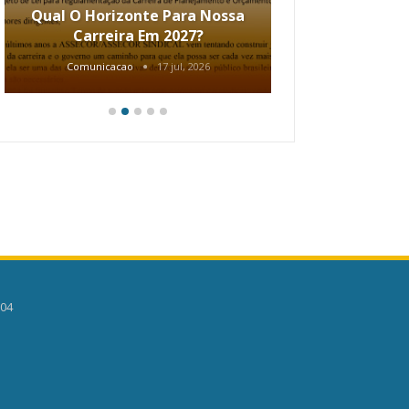
Qual O Horizonte Para Nossa
Coletiv
Carreira Em 2027?
80.2002.
Comunicacao
17 jul, 2026
Comunic
504