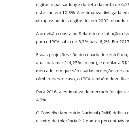
dígitos e passar longe do teto da meta de 6,5%
este ano em 10,8%. A estimativa divulgada em 
ultrapassou dois dígitos foi em 2002, quando 
Clube De Benefíci
Reúne Dezenas De 
A previsão consta no Relatório de Inflação, di
Idiomas Com Co
para o IPCA subiu de 5,3% para 6,2%. Em 2017,
Comunicacao
29 
Essas projeções são do cenário de referência, 
atual patamar (14,25% ao ano), e o dólar a R$
IMPRENSA
mercado, em que são usadas projeções de analis
câmbio. Neste caso, o IPCA também deve fica
Para 2016, a estimativa de mercado foi ajusta
4,9%.
O Conselho Monetário Nacional (CMN) definiu 
o limite de tolerância é 2 pontos percentuais