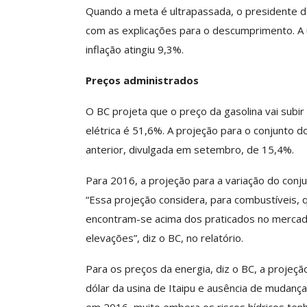
Quando a meta é ultrapassada, o presidente do
ASSECOR Acompanh
Da Mesa Nacio
com as explicações para o descumprimento. A 
Negociação Perm
inflação atingiu 9,3%.
Reforça
Preços administrados
Comunicacao
26 
O BC projeta que o preço da gasolina vai subir
elétrica é 51,6%. A projeção para o conjunto 
IMPRENSA
anterior, divulgada em setembro, de 15,4%.
Para 2016, a projeção para a variação do conju
“Essa projeção considera, para combustíveis, 
encontram-se acima dos praticados no mercado 
elevações”, diz o BC, no relatório.
Para os preços da energia, diz o BC, a projeç
dólar da usina de Itaipu e ausência de mudanças