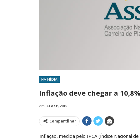
NA MÍDIA
IMPRENSA
Inflação deve chegar a 10,8%
em
23 dez, 2015
Compartilhar
inflação, medida pelo IPCA (Índice Nacional d