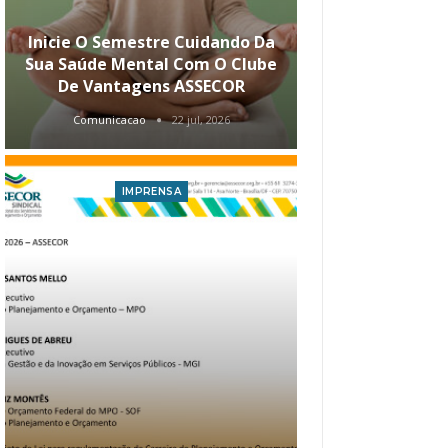
Inicie O Semestre Cuidando Da
ASSECOR Apr
Sua Saúde Mental Com O Clube
Carreira Ao
De Vantagens ASSECOR
Comunicacao
22 jul, 2026
Comunica
IMPRENSA
I
Atualização