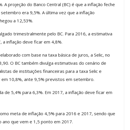
. A projeção do Banco Central (BC) é que a inflação feche
setembro era 9,5%. A última vez que a inflação
chegou a 12,53%.
os ASSECOR
Presidente Da ASSECOR
Escolas De
Participa De Debate Sobre A
vulgado trimestralmente pelo BC. Para 2016, a estimativa
ndições…
Unificação Das Carreiras Do…
 a inflação deve ficar em 4,8%.
jun, 2026
Comunicacao
5 ago, 2026
elaborado com base na taxa básica de juros, a Selic, no
 3,90. O BC também divulga estimativas do cenário de
IMPRENSA
tas de instituições financeiras para a taxa Selic e
r em 10,8%, ante 9,5% previstos em setembro.
da de 5,4% para 6,3%. Em 2017, a inflação deve ficar em
como meta de inflação 4,5% para 2016 e 2017, sendo que
 no ano que vem e 1,5 ponto em 2017.