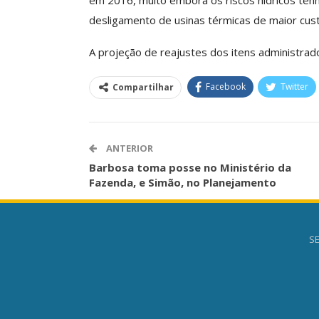
em 2016, muito embora os riscos hídricos ten
O Futuro Da Nossa 
desligamento de usinas térmicas de maior cust
Debate
A projeção de reajustes dos itens administrad
Comunicacao
23 
Facebook
Twitter
Compartilhar
ANTERIOR
Barbosa toma posse no Ministério da
Fazenda, e Simão, no Planejamento
SE