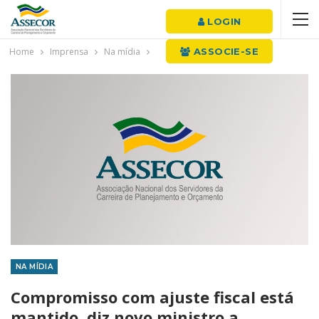
LOGIN
Home
Imprensa
Na mídia
ASSOCIE-SE
NA MÍDIA
Compromisso com ajuste fiscal está
mantido, diz novo ministro a