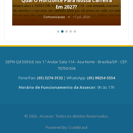
Qual O Horizonte Para Nossa Carreira
Em 2027?
Comunicacao
17 jul, 2026
SEPN Qd.509 Ed. Isis 1.º Andar Sala 114 - Asa Norte - Brasília/DF - CEP.
70750-504
Fone/Fax:
(61) 3274-3132
| WhatsApp:
(61) 99254-5554
Horário de Funcionamento da Assecor:
9h às 17h
© 2026 - Assecor. Todos os direitos Reservados.
Powered By:
CodeBrasil