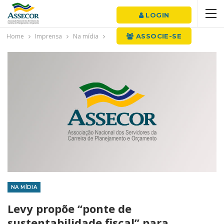
LOGIN
Home
Imprensa
Na mídia
ASSOCIE-SE
NA MÍDIA
Levy propõe “ponte de
sustentabilidade fiscal” para