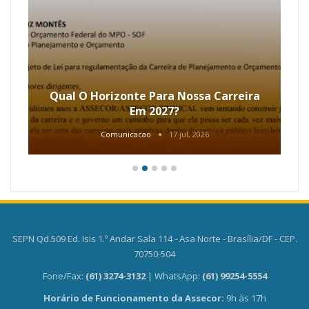
Qual O Horizonte Para Nossa Carreira
Em 2027?
Comunicacao
17 jul, 2026
SEPN Qd.509 Ed. Isis 1.º Andar Sala 114 - Asa Norte - Brasília/DF - CEP.
70750-504
Fone/Fax:
(61) 3274-3132
| WhatsApp:
(61) 99254-5554
Horário de Funcionamento da Assecor:
9h às 17h