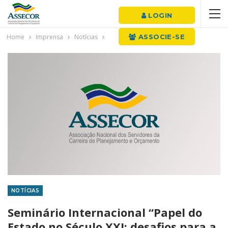
LOGIN
Home
Imprensa
Notícias
ASSOCIE-SE
NOTÍCIAS
Seminário Internacional “Papel do
Estado no Século XXI: desafios para a