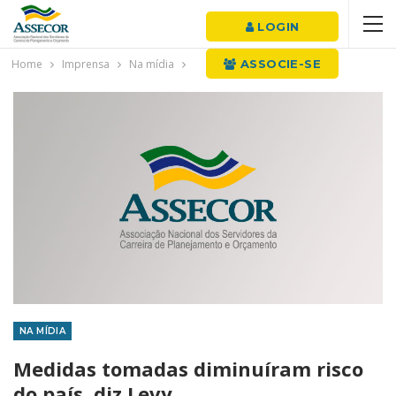
LOGIN
Home
Imprensa
Na mídia
ASSOCIE-SE
NA MÍDIA
Medidas tomadas diminuíram risco
do país, diz Levy