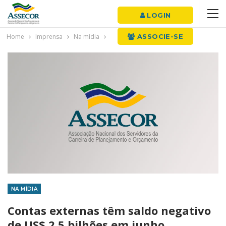
LOGIN
Home
Imprensa
Na mídia
ASSOCIE-SE
NA MÍDIA
Contas externas têm saldo negativo
de US$ 2,5 bilhões em junho