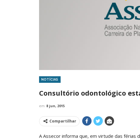
NOTÍCIAS
IMPRENSA
Consultório odontológico est
em
8 jun, 2015
Compartilhar
A Assecor informa que, em virtude das férias d