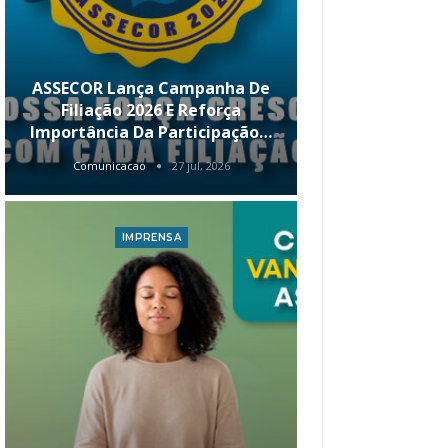
ASSECOR Lança Campanha De
É Hoje! Par
Filiação 2026 E Reforça
Da ASSECOR 
Importância Da Participação…
Renda 
Comunicacao
27 jul, 2026
Comunica
IMPRENSA
I