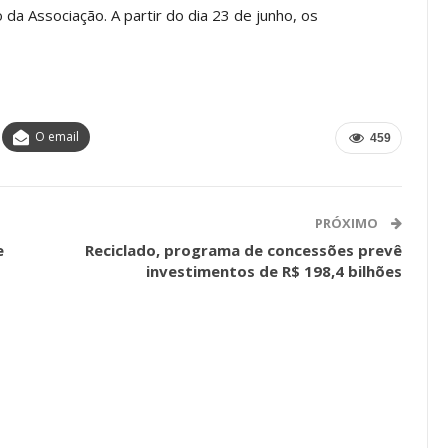
 da Associação. A partir do dia 23 de junho, os
os ASSECOR
Presidente Da ASSECOR
Escolas De
Participa De Debate Sobre A
ndições…
Unificação Das Carreiras Do…
O email
459
jun, 2026
Comunicacao
5 ago, 2026
PRÓXIMO
IMPRENSA
e
Reciclado, programa de concessões prevê
investimentos de R$ 198,4 bilhões