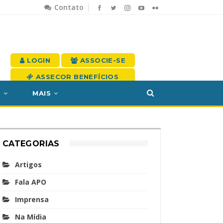
Contato
LOGIN
ASSOCIE-SE
ASSECOR BENEFÍCIOS
S
MAIS
CATEGORIAS
Artigos
Fala APO
Imprensa
Na Mídia