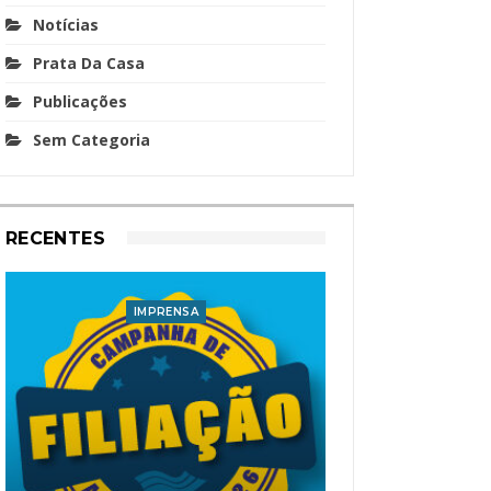
Notícias
Prata Da Casa
Publicações
Sem Categoria
RECENTES
IMPRENSA
I