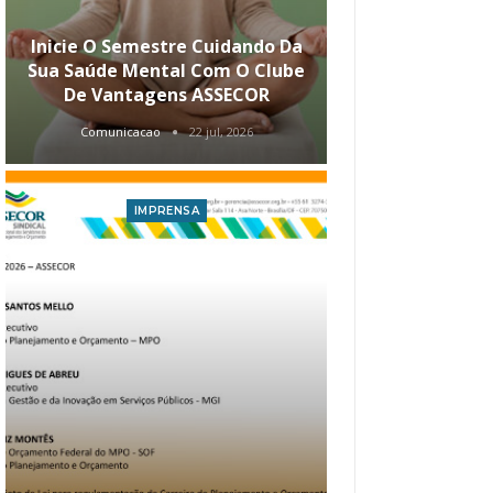
Inicie O Semestre Cuidando Da
ASSECOR Apr
Sua Saúde Mental Com O Clube
Carreira Ao
De Vantagens ASSECOR
Comunicacao
22 jul, 2026
Comunica
IMPRENSA
I
Atualização