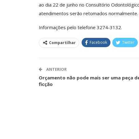
ao dia 22 de junho no Consultório Odontológico
atendimentos serão retomados normalmente.
Clube De Benefíci
Informações pelo telefone 3274-3132.
Reúne Dezenas De 
Idiomas Com Co
Facebook
Twitter
Compartilhar
Comunicacao
29 
ANTERIOR
IMPRENSA
Orçamento não pode mais ser uma peça d
ficção