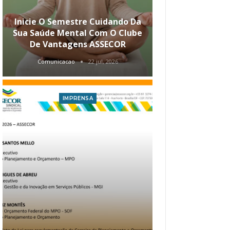
Inicie O Semestre Cuidando Da
ASSECOR Apr
Sua Saúde Mental Com O Clube
Carreira Ao
De Vantagens ASSECOR
Comunicacao
22 jul, 2026
Comunica
IMPRENSA
I
Atualização