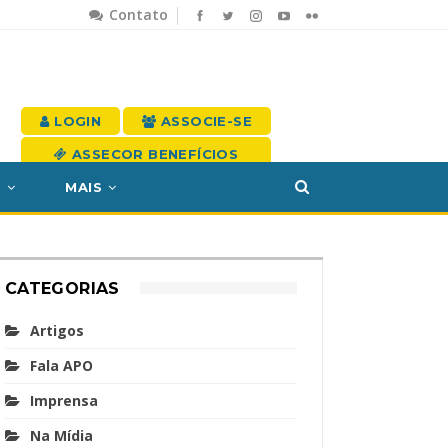
Contato
LOGIN
ASSOCIE-SE
ASSECOR BENEFÍCIOS
S
MAIS
CATEGORIAS
Artigos
Fala APO
Imprensa
Na Mídia