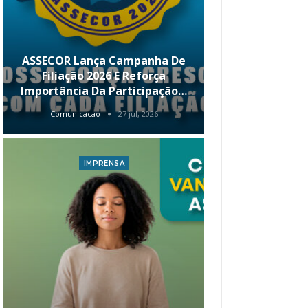
ASSECOR Lança Campanha De
É Hoje! Par
Filiação 2026 E Reforça
Da ASSECOR 
Importância Da Participação…
Renda 
Comunicacao
27 jul, 2026
Comunica
IMPRENSA
I