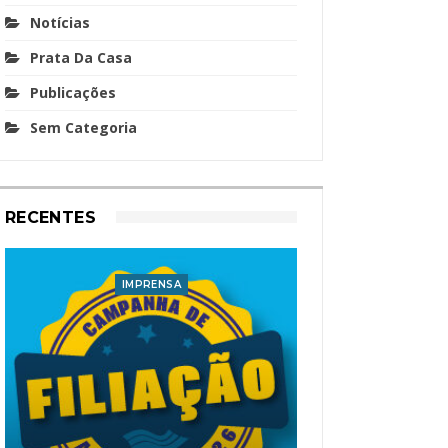
Notícias
Prata Da Casa
Publicações
Sem Categoria
RECENTES
IMPRENSA
I