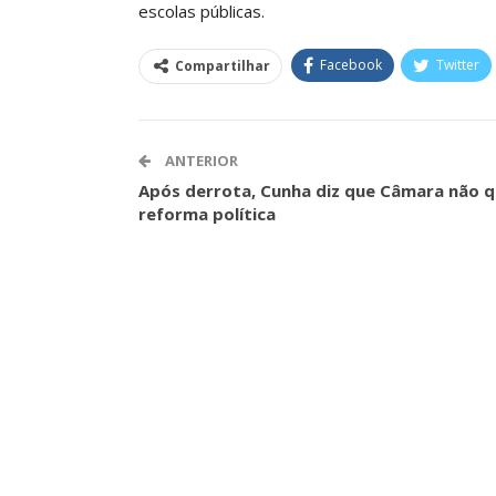
escolas públicas.
ASSECOR Acompanh
Da Mesa Nacio
Facebook
Twitter
Compartilhar
Negociação Perm
Reforça
Comunicacao
26 
ANTERIOR
Após derrota, Cunha diz que Câmara não q
reforma política
IMPRENSA