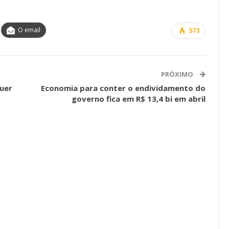
a Reunião
nal De
Categoria Unida Em Torno Dos
O email
anente E
Valores Fundantes Da Ação
573
…
Sindical
jun, 2026
Comunicacao
29 jul, 2026
PRÓXIMO
uer
Economia para conter o endividamento do
governo fica em R$ 13,4 bi em abril
IMPRENSA
Mais De Mil Procedimentos
Realizados No Primeiro