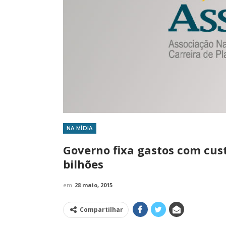
NA MÍDIA
IMPRENSA
Governo fixa gastos com cust
bilhões
em
28 maio, 2015
Compartilhar