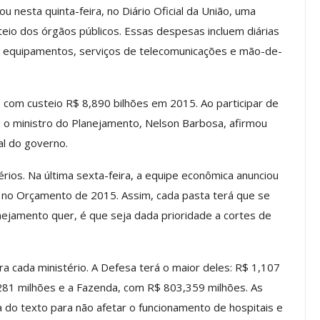
 nesta quinta-feira, no Diário Oficial da União, uma
steio dos órgãos públicos. Essas despesas incluem diárias
e equipamentos, serviços de telecomunicações e mão-de-
os ASSECOR
Presidente Da ASSECOR
Escolas De
Participa De Debate Sobre A
ndições…
Unificação Das Carreiras Do…
om custeio R$ 8,890 bilhões em 2015. Ao participar de
jun, 2026
Comunicacao
5 ago, 2026
a, o ministro do Planejamento, Nelson Barbosa, afirmou
al do governo.
IMPRENSA
érios. Na última sexta-feira, a equipe econômica anunciou
 no Orçamento de 2015. Assim, cada pasta terá que se
ejamento quer, é que seja dada prioridade a cortes de
a cada ministério. A Defesa terá o maior deles: R$ 1,107
,281 milhões e a Fazenda, com R$ 803,359 milhões. As
 do texto para não afetar o funcionamento de hospitais e