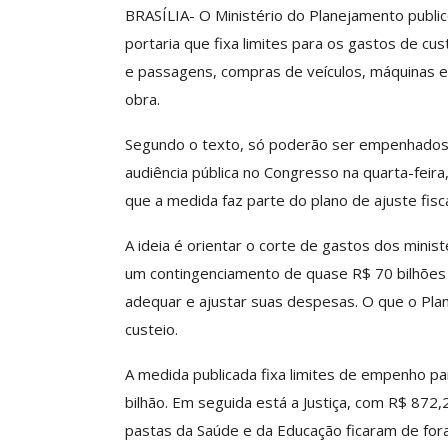
BRASÍLIA- O Ministério do Planejamento publicou
portaria que fixa limites para os gastos de cu
e passagens, compras de veículos, máquinas 
Clube De Benefíci
obra.
Reúne Dezenas De 
Idiomas Com Co
Segundo o texto, só poderão ser empenhados c
Comunicacao
29 
audiência pública no Congresso na quarta-feir
que a medida faz parte do plano de ajuste fisc
IMPRENSA
A ideia é orientar o corte de gastos dos minist
um contingenciamento de quase R$ 70 bilhões
adequar e ajustar suas despesas. O que o Plan
custeio.
A medida publicada fixa limites de empenho par
bilhão. Em seguida está a Justiça, com R$ 872
pastas da Saúde e da Educação ficaram de fora