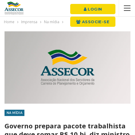
LOGIN
Home
Imprensa
Na mídia
ASSOCIE-SE
NA MÍDIA
Governo prepara pacote trabalhista
que deve somar R$ 10 bi, diz ministro