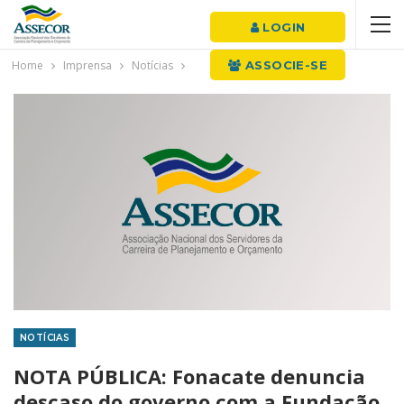
LOGIN
Home
Imprensa
Notícias
ASSOCIE-SE
NOTÍCIAS
NOTA PÚBLICA: Fonacate denuncia
descaso do governo com a Fundação