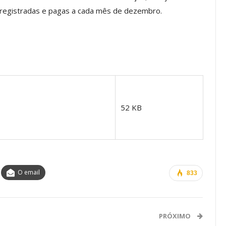
 registradas e pagas a cada mês de dezembro.
os ASSECOR
Presidente Da ASSECOR
Escolas De
Participa De Debate Sobre A
ndições…
Unificação Das Carreiras Do…
jun, 2026
Comunicacao
5 ago, 2026
IMPRENSA
52 KB
O email
833
a Reunião
PRÓXIMO
nal De
Categoria Unida Em Torno Dos