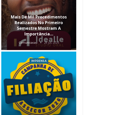
Mais De Mil Procedimentos
Realizados No Primeiro
Semestre Mostram A
Qual O Hori
Importância…
Carre
Comunicacao
28 jul, 2026
Comunica
IMPRENSA
I