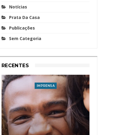
Notícias
Prata Da Casa
Publicações
Sem Categoria
RECENTES
IMPRENSA
I