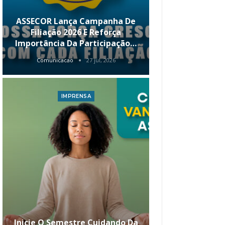
ASSECOR Lança Campanha De
É Hoje! Par
Filiação 2026 E Reforça
Da ASSECOR 
Importância Da Participação…
Renda 
Comunicacao
27 jul, 2026
Comunica
IMPRENSA
I
Inicie O Semestre Cuidando Da
ASSECOR Apr