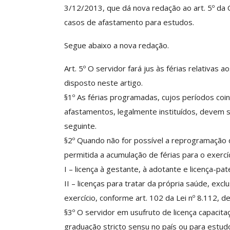
3/12/2013, que dá nova redação ao art. 5º da 
casos de afastamento para estudos.
ASSECOR Promove 
Segue abaixo a nova redação.
“Como Criar Múltip
De Renda S
Art. 5º O servidor fará jus às férias relativas
disposto neste artigo.
Comunicacao
30 
§1º As férias programadas, cujos períodos coin
afastamentos, legalmente instituídos, devem 
IMPRENSA
seguinte.
§2º Quando não for possível a reprogramação 
permitida a acumulação de férias para o exercí
I – licença à gestante, à adotante e licença-pat
II – licenças para tratar da própria saúde, ex
exercício, conforme art. 102 da Lei nº 8.112,
§3º O servidor em usufruto de licença capacit
graduação stricto sensu no país ou para estud