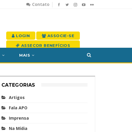
Contato
LOGIN
ASSOCIE-SE
ASSECOR BENEFÍCIOS
S
MAIS
CATEGORIAS
Artigos
Fala APO
Imprensa
Na Mídia