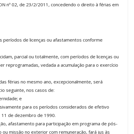
ON nº 02, de 23/2/2011, concedendo o direito à férias em
Palestra
ASSECOR Promove Oficina De
las Fontes
Pintura Em Taça Para
em…
Associados
 aos períodos de licenças ou afastamentos conforme
jun, 2026
Comunicacao
7 ago, 2026
cidam, parcial ou totalmente, com períodos de licenças ou
ser reprogramadas, vedada a acumulação para o exercício
IMPRENSA
das férias no mesmo ano, excepcionalmente, será
cio seguinte, nos casos de:
ernidade; e
clusivamente para os períodos considerados de efetivo
 de 11 de dezembro de 1990.
ação, afastamento para participação em programa de pós-
o ou missão no exterior com remuneração, fará jus às