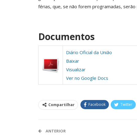
férias, que, se não forem programadas, serão
Clube De Benefíci
Reúne Dezenas De 
Idiomas Com Co
Documentos
Comunicacao
29 
Diário Oficial da União
IMPRENSA
Baixar
Visualizar
Ver no Google Docs
Facebook
Twitter
Compartilhar
ASSECOR Acompanh
ANTERIOR
Da Mesa Nacio