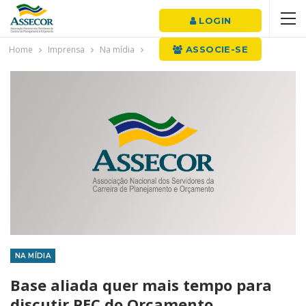
LOGIN
Home
Imprensa
Na mídia
ASSOCIE-SE
NA MÍDIA
Base aliada quer mais tempo para
discutir PEC do Orçamento