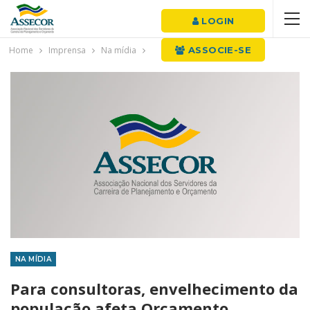
LOGIN
Home
Imprensa
Na mídia
ASSOCIE-SE
NA MÍDIA
Para consultoras, envelhecimento da
população afeta Orçamento