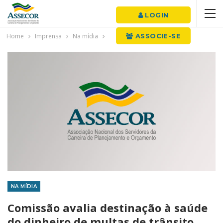
LOGIN
Home
Imprensa
Na mídia
ASSOCIE-SE
NA MÍDIA
Comissão avalia destinação à saúde
do dinheiro de multas de trânsito