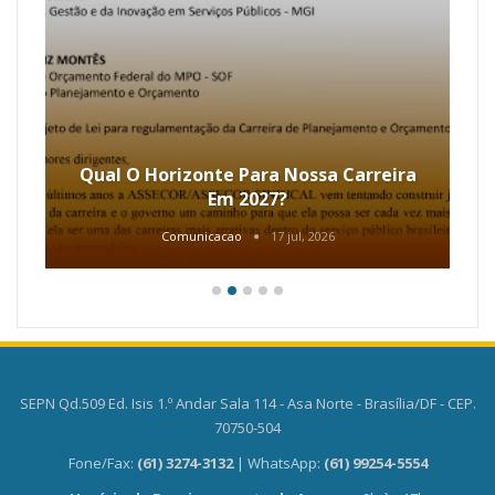
Qual O Horizonte Para Nossa Carreira
Em 2027?
Comunicacao
17 jul, 2026
SEPN Qd.509 Ed. Isis 1.º Andar Sala 114 - Asa Norte - Brasília/DF - CEP.
70750-504
Fone/Fax:
(61) 3274-3132
| WhatsApp:
(61) 99254-5554