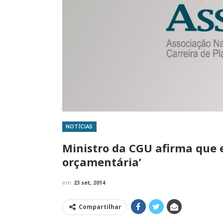
NOTÍCIAS
IMPRENSA
Ministro da CGU afirma que 
orçamentária’
em
23 set, 2014
Compartilhar