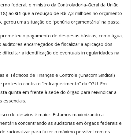
no federal, o ministro da Controladoria-Geral da União
(18) ao
G1
que a redução de R$ 7,3 milhões no orçamento
 gerou uma situação de “penúria orçamentária” na pasta.
Palestra
ASSECOR Promove Oficina De
las Fontes
Pintura Em Taça Para
omprometeu o pagamento de despesas básicas, como água,
em…
Associados
s auditores encarregados de fiscalizar a aplicação dos
jun, 2026
Comunicacao
7 ago, 2026
dificultar a identificação de eventuais irregularidades na
IMPRENSA
as e Técnicos de Finanças e Controle (Unacom Sindical)
e protesto contra o “enfraquecimento” da CGU. Em
esta quinta em frente à sede do órgão para reivindicar a
s essenciais.
 risco de desvios é maior. Estamos maximizando a
amentária concentrando as auditorias em órgãos federais e
 de racionalizar para fazer o máximo possível com os