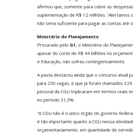
Negociação Perm
afirmou que, somente para cobrir as despesas b
Reforça
suplementação de R$ 12 milhões. “Alertamos 
Comunicacao
26 
não seria suficiente para pagar as contas até 
Ministério do Planejamento
Procurado pelo
G1
, o Ministério do Planejame
apesar do corte de R$ 44 bilhões no orçament
e Educação, não sofreu contingenciamento.
A pasta destacou ainda que o concurso atual pa
para 250 vagas, e que já foram chamados 329
pessoal da CGU triplicaram em termos reais e
no período 31,5%.
“A CGU não é o único órgão do governo federal
é tão importante quanto a CGU nessa atividad
orçamentariamente, em quantidade de servidor