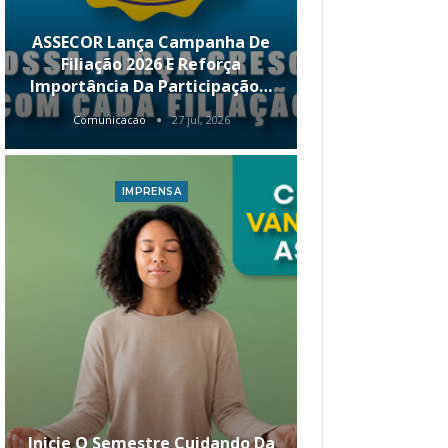
ASSECOR Lança Campanha De
É Hoje! Par
Filiação 2026 E Reforça
Da ASSECOR 
Importância Da Participação…
Renda 
Comunicacao
27 jul, 2026
Comunica
IMPRENSA
I
Inicie O Semestre Cuidando Da
ASSECOR Apr