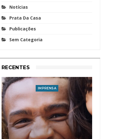
Notícias
Prata Da Casa
Publicações
Sem Categoria
RECENTES
IMPRENSA
I