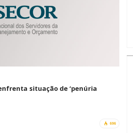
IMPRENSA
enfrenta situação de ‘penúria
696