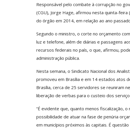
Responsável pelo combate à corrupção no gover
(CGU), Jorge Hage, afirmou nesta quinta-feira 
do órgão em 2014, em relação ao ano passado,
ASSECOR Promove 
“Como Criar Múltip
Segundo o ministro, o corte no orçamento c
De Renda S
luz e telefone, além de diárias e passagens ao
Comunicacao
30 
recursos federais no país, o que, afirmou, pode 
administração pública.
IMPRENSA
Nesta semana, o Sindicato Nacional dos Analist
promoveu em Brasília e em 14 estados atos d
Brasília, cerca de 25 servidores se reuniram n
liberação de verbas para o custeio dos serviço
“É evidente que, quanto menos fiscalização, o
possibilidade de atuar na fase de penúria orç
em municípios próximos às capitais. É questão