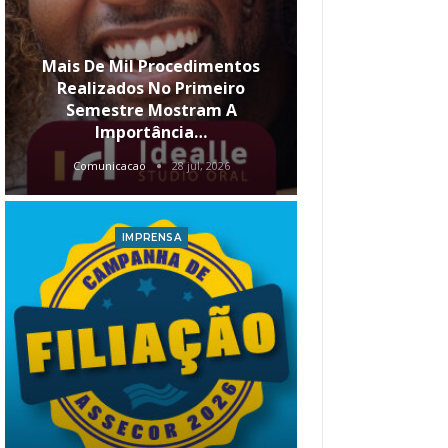
Mais De Mil Procedimentos
Realizados No Primeiro
Semestre Mostram A
Qual O Hori
Importância…
Carre
Comunicacao
28 jul, 2026
Comunica
IMPRENSA
I