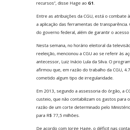
recursos”, disse Hage ao
G1
.
Clube De Benefíci
Entre as atribuições da CGU, está o combate à c
Reúne Dezenas De 
a aplicação das ferramentas de transparência
Idiomas Com Co
do governo federal, além de garantir o acesso 
Comunicacao
29 
Nesta semana, no horário eleitoral da televisã
reeleição, mencionou a CGU ao se referir às 
IMPRENSA
antecessor, Luiz Inácio Lula da Silva. O progr
afirmou que, em razão do trabalho da CGU, 4.
cometido algum tipo de irregularidade.
Em 2013, segundo a assessoria do órgão, a C
custeio, que não contabilizam os gastos para 
razão de um corte determinado pelo Ministéri
para R$ 77,5 milhões.
ASSECOR Acompanh
Da Mesa Nacio
De acordo com Jorge Hage, o déficit nas conta