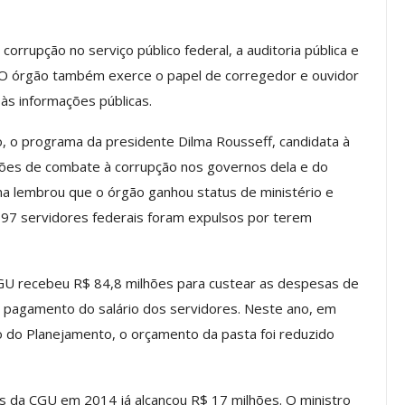
os ASSECOR
Presidente Da ASSECOR
orrupção no serviço público federal, a auditoria pública e
Escolas De
Participa De Debate Sobre A
. O órgão também exerce o papel de corregedor e ouvidor
ndições…
Unificação Das Carreiras Do…
às informações públicas.
jun, 2026
Comunicacao
5 ago, 2026
o, o programa da presidente Dilma Rousseff, candidata à
ações de combate à corrupção nos governos dela e do
IMPRENSA
ama lembrou que o órgão ganhou status de ministério e
797 servidores federais foram expulsos por terem
GU recebeu R$ 84,8 milhões para custear as despesas de
o pagamento do salário dos servidores. Neste ano, em
o do Planejamento, o orçamento da pasta foi reduzido
a Reunião
nal De
Categoria Unida Em Torno Dos
s da CGU em 2014 já alcançou R$ 17 milhões. O ministro