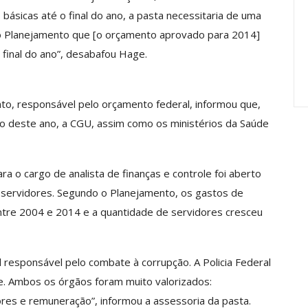
anente E
Valores Fundantes Da Ação
ásicas até o final do ano, a pasta necessitaria de uma
…
Sindical
o Planejamento que [o orçamento aprovado para 2014]
jun, 2026
Comunicacao
29 jul, 2026
o final do ano”, desabafou Hage.
nto, responsável pelo orçamento federal, informou que,
o deste ano, a CGU, assim como os ministérios da Saúde
ra o cargo de analista de finanças e controle foi aberto
 servidores. Segundo o Planejamento, os gastos de
ntre 2004 e 2014 e a quantidade de servidores cresceu
 responsável pelo combate à corrupção. A Policia Federal
e. Ambos os órgãos foram muito valorizados:
es e remuneração”, informou a assessoria da pasta.