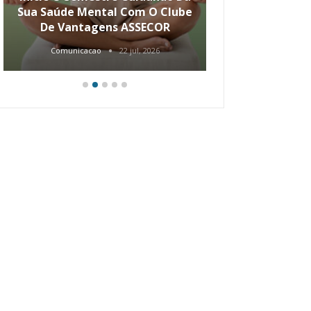
Sua Saúde Mental Com O Clube
Carreira Ao
De Vantagens ASSECOR
Comunicacao
22 jul, 2026
Comunica