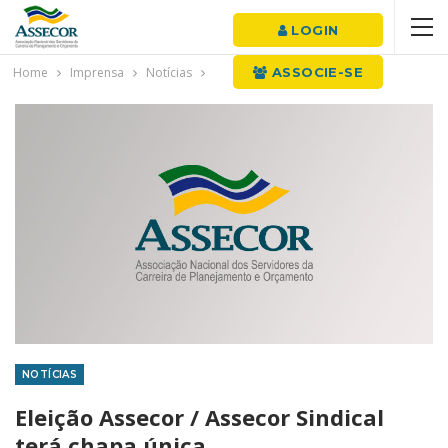
LOGIN
Home
Imprensa
Notícias
ASSOCIE-SE
NOTÍCIAS
Eleição Assecor / Assecor Sindical
terá chapa única