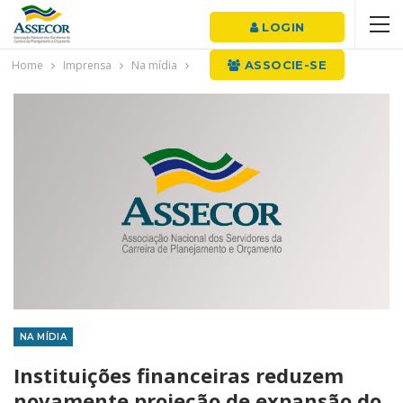
LOGIN
Home
Imprensa
Na mídia
ASSOCIE-SE
NA MÍDIA
Instituições financeiras reduzem
novamente projeção de expansão do