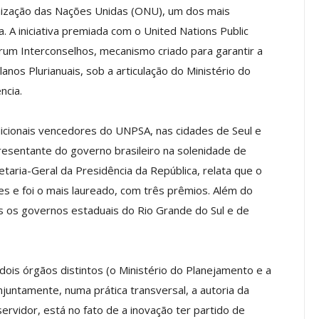
nização das Nações Unidas (ONU), um dos mais
. A iniciativa premiada com o United Nations Public
rum Interconselhos, mecanismo criado para garantir a
a Palestra
Menos Telas, Mais Diversão:
anos Plurianuais, sob a articulação do Ministério do
Geração De
Conheça Opções Do Clube De
ncia.
lhas…
Vantagens ASSECOR Para As…
jul, 2026
Comunicacao
6 jul, 2026
adicionais vencedores do UNPSA, nas cidades de Seul e
resentante do governo brasileiro na solenidade de
etaria-Geral da Presidência da República, relata que o
IMPRENSA
ses e foi o mais laureado, com três prêmios. Além do
os governos estaduais do Rio Grande do Sul e de
dois órgãos distintos (o Ministério do Planejamento e a
juntamente, numa prática transversal, a autoria da
servidor, está no fato de a inovação ter partido de