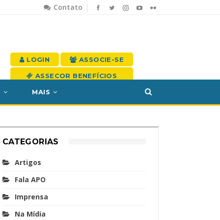
Contato
LOGIN
ASSOCIE-SE
ASSECOR BENEFÍCIOS
S
MAIS
CATEGORIAS
Artigos
Fala APO
Imprensa
Na Mídia