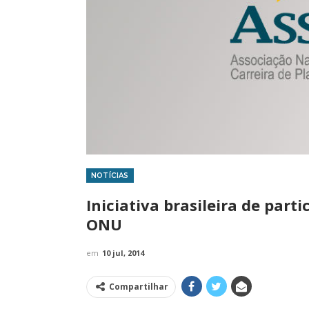
NOTÍCIAS
IMPRENSA
IMPRENSA
Iniciativa brasileira de part
ONU
em
10 jul, 2014
Compartilhar