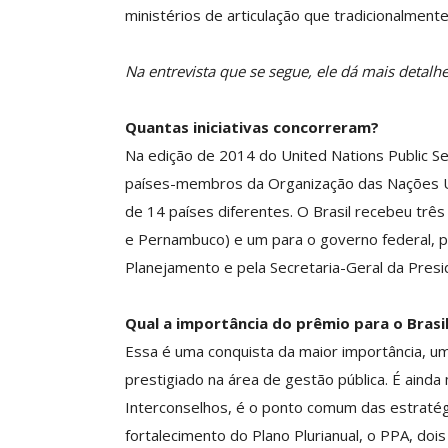
ministérios de articulação que tradicionalmen
cie O Semestre Cuidando Da
ASSECOR Apresenta
 Saúde Mental Com O Clube
Carreira Ao Senado
Na entrevista que se segue, ele dá mais detalh
De Vantagens ASSECOR
Mourão
Comunicacao
22 jul, 2026
Comunicacao
10 
Quantas iniciativas concorreram?
Na edição de 2014 do United Nations Public Se
países-membros da Organização das Nações U
IMPRENSA
IMPRENSA
de 14 países diferentes. O Brasil recebeu três
e Pernambuco) e um para o governo federal, p
Planejamento e pela Secretaria-Geral da Presid
Qual a importância do prêmio para o Brasi
Essa é uma conquista da maior importância, u
prestigiado na área de gestão pública. É ainda 
Interconselhos, é o ponto comum das estratégi
fortalecimento do Plano Plurianual, o PPA, do
Atualização Proces