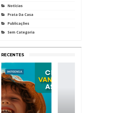
Notícias
Prata Da Casa
Publicações
Sem Categoria
RECENTES
IMPRENSA
I