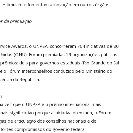
te estimulam e fomentam a inovação em outros órgãos.
 Pautas Da
Orçamento Participativo Pode
r Hamilton
Representar Um Salto De
es da premiação.
Qualidade Para A Democracia
jul, 2026
Comunicacao
1 jul, 2026
rvice Awards, o UNPSA, concorreram 704 iniciativas de 80
nidas (ONU). Foram premiadas 19 organizações públicas
IMPRENSA
 prêmios: dois para governos estaduais (Rio Grande do Sul
elo Fórum Interconselhos conduzido pelo Ministério do
ência da República.
l?
ma vez que o UNPSA é o prêmio internacional mais
mais significativo porque a iniciativa premiada, o Fórum
as de articulação dos conselhos nacionais e de
is fortes compromissos do governo federal.
sual – Ação
ASSECOR Promove Palestra