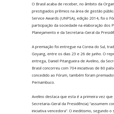
O Brasil acaba de receber, no âmbito da Orga
prestigiados prêmios na área de gestão pública
Service Awards (UNPSA), edição 2014, foi o Fó
SECOR Lança Campanha De
É Hoje! Participe D
participação da sociedade na elaboração dos Pl
Filiação 2026 E Reforça
Da ASSECOR Sobre 
Planejamento e da Secretaria-Geral da Presidê
ortância Da Participação…
Renda E Esco
Comunicacao
27 jul, 2026
Comunicacao
14 
A premiação foi entregue na Coreia do Sul, tr
Goyang, entre os dias 23 e 26 de junho. O rep
entrega, Daniel Pitangueira de Avelino, da Secr
IMPRENSA
IMPRENSA
Brasil concorreu com 704 iniciativas de 80 paí
concedido ao Fórum, também foram premiados 
Pernambuco.
Avelino destaca que esta é a primeira vez que 
Secretaria-Geral da Presidência) “assumem con
iniciativa vencedora”. O ineditismo, segundo o 