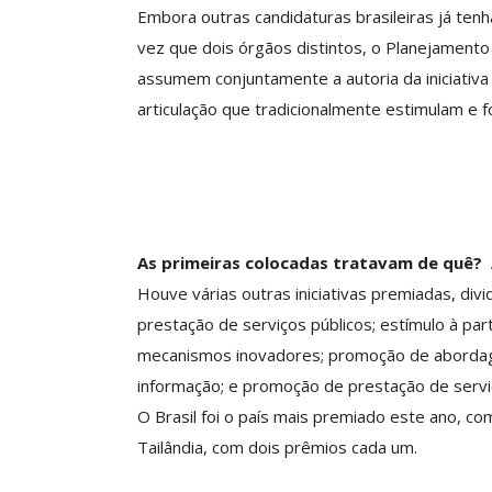
Embora outras candidaturas brasileiras já ten
al O Horizonte Para Nossa
Coletiva N. 00
Carreira Em 2027?
80.2002.4.01.340
vez que dois órgãos distintos, o Planejamento 
assumem conjuntamente a autoria da iniciativa
Comunicacao
17 jul, 2026
Comunicacao
8 
articulação que tradicionalmente estimulam e
As primeiras colocadas tratavam de quê? 
Houve várias outras iniciativas premiadas, div
prestação de serviços públicos; estímulo à par
mecanismos inovadores; promoção de abordage
informação; e promoção de prestação de servi
O Brasil foi o país mais premiado este ano, co
Tailândia, com dois prêmios cada um.