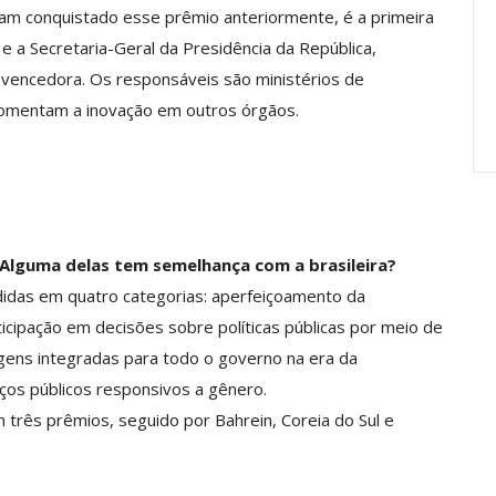
ham conquistado esse prêmio anteriormente, é a primeira
13856-
“Como Criar Múltiplas Fontes
0 – GDP
De Renda Sem…
e a Secretaria-Geral da Presidência da República,
 vencedora. Os responsáveis são ministérios de
jul, 2026
Comunicacao
30 jun, 2026
 fomentam a inovação em outros órgãos.
Alguma delas tem semelhança com a brasileira?
ididas em quatro categorias: aperfeiçoamento da
ticipação em decisões sobre políticas públicas por meio de
ns integradas para todo o governo na era da
ços públicos responsivos a gênero.
m três prêmios, seguido por Bahrein, Coreia do Sul e