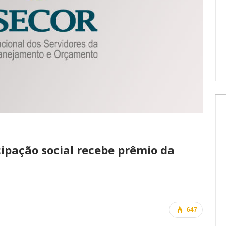
IMPRENSA
icipação social recebe prêmio da
647