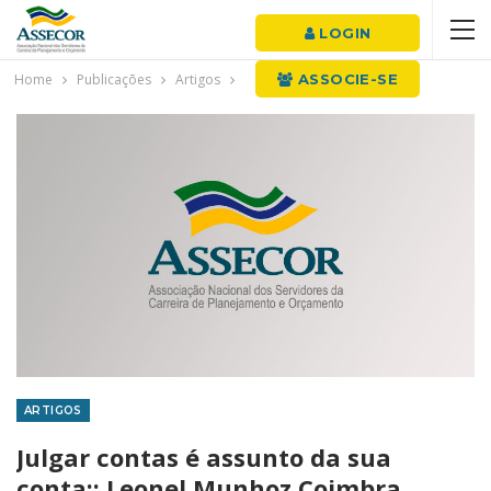
LOGIN
Home
Publicações
Artigos
ASSOCIE-SE
ARTIGOS
Julgar contas é assunto da sua
conta:: Leonel Munhoz Coimbra