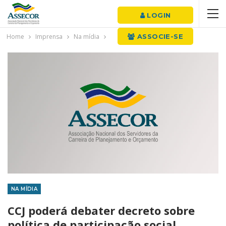
LOGIN
Home
Imprensa
Na mídia
ASSOCIE-SE
NA MÍDIA
CCJ poderá debater decreto sobre
política de participação social