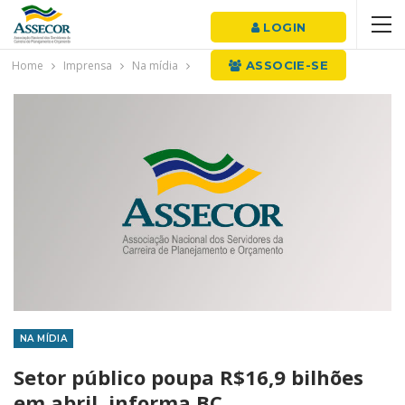
LOGIN
Home
Imprensa
Na mídia
ASSOCIE-SE
NA MÍDIA
Setor público poupa R$16,9 bilhões
em abril, informa BC