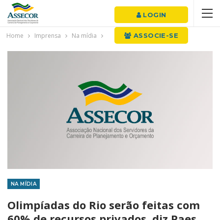
LOGIN
Home
Imprensa
Na mídia
ASSOCIE-SE
NA MÍDIA
Olimpíadas do Rio serão feitas com
60% de recursos privados, diz Paes