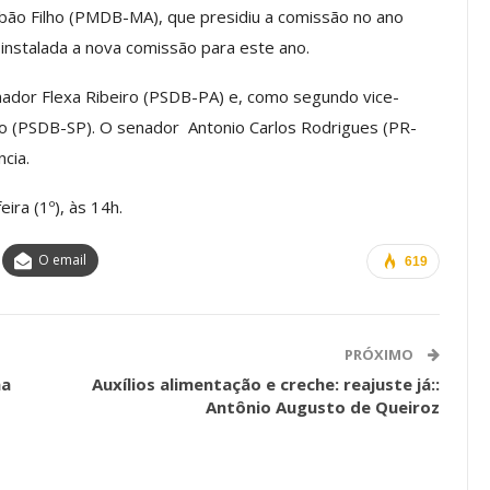
obão Filho (PMDB-MA), que presidiu a comissão no ano
i instalada a nova comissão para este ano.
os ASSECOR
Presidente Da ASSECOR
enador Flexa Ribeiro (PSDB-PA) e, como segundo vice-
Escolas De
Participa De Debate Sobre A
o (PSDB-SP). O senador Antonio Carlos Rodrigues (PR-
ndições…
Unificação Das Carreiras Do…
ncia.
jun, 2026
Comunicacao
5 ago, 2026
ira (1º), às 14h.
O email
IMPRENSA
619
PRÓXIMO
na
Auxílios alimentação e creche: reajuste já::
Antônio Augusto de Queiroz