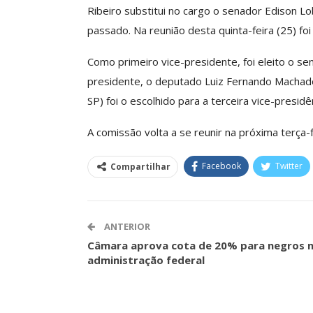
Ribeiro substitui no cargo o senador Edison L
passado. Na reunião desta quinta-feira (25) fo
Clube De Benefíci
Como primeiro vice-presidente, foi eleito o s
Reúne Dezenas De 
presidente, o deputado Luiz Fernando Machad
Idiomas Com Co
SP) foi o escolhido para a terceira vice-presidê
Comunicacao
29 
A comissão volta a se reunir na próxima terça-fe
Facebook
Twitter
Compartilhar
IMPRENSA
ANTERIOR
Câmara aprova cota de 20% para negros 
administração federal