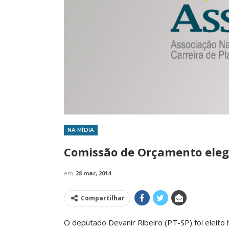
NA MÍDIA
IMPRENSA
Comissão de Orçamento elege
em
28 mar, 2014
Compartilhar
O deputado Devanir Ribeiro (PT-SP) foi eleito