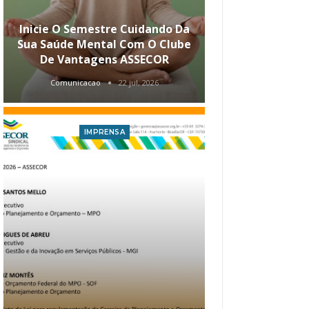
Inicie O Semestre Cuidando Da
ASSECOR Apr
Sua Saúde Mental Com O Clube
Carreira Ao
De Vantagens ASSECOR
Comunicacao
22 jul, 2026
Comunica
IMPRENSA
I
Atualização