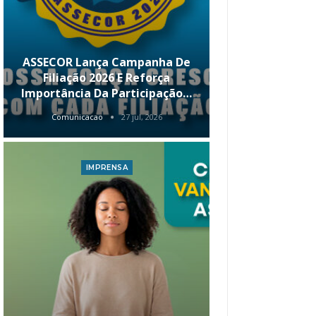
ASSECOR Lança Campanha De
É Hoje! Par
Filiação 2026 E Reforça
Da ASSECOR 
Importância Da Participação…
Renda 
Comunicacao
27 jul, 2026
Comunica
IMPRENSA
I