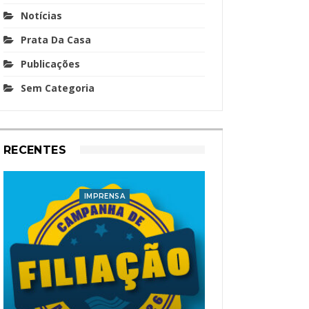
Notícias
Prata Da Casa
Publicações
Sem Categoria
RECENTES
IMPRENSA
I