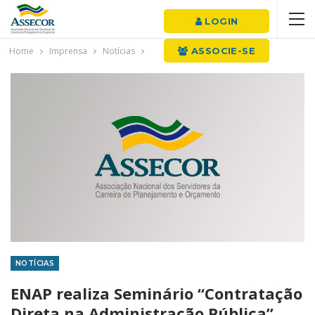
LOGIN
Home
Imprensa
Notícias
ASSOCIE-SE
NOTÍCIAS
ENAP realiza Seminário “Contratação
Direta na Administração Pública”