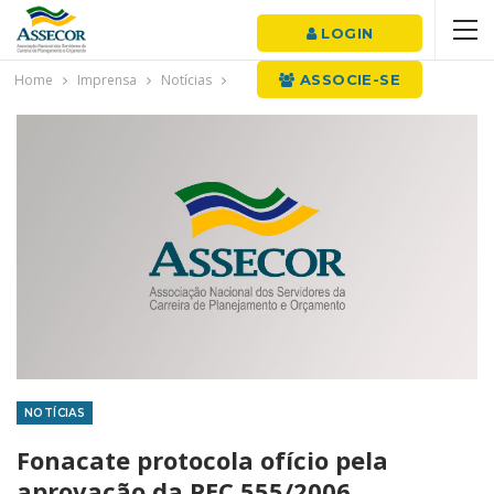
LOGIN
Home
Imprensa
Notícias
ASSOCIE-SE
NOTÍCIAS
Fonacate protocola ofício pela
aprovação da PEC 555/2006