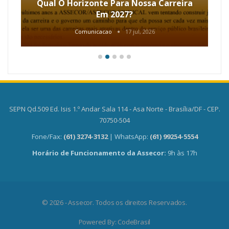
Qual O Horizonte Para Nossa Carreira
Em 2027?
Comunicacao
17 jul, 2026
SEPN Qd.509 Ed. Isis 1.º Andar Sala 114 - Asa Norte - Brasília/DF - CEP.
70750-504
Fone/Fax:
(61) 3274-3132
| WhatsApp:
(61) 99254-5554
Horário de Funcionamento da Assecor:
9h às 17h
© 2026 - Assecor. Todos os direitos Reservados.
Powered By:
CodeBrasil