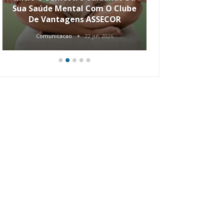
Sua Saúde Mental Com O Clube
Carreira Ao
De Vantagens ASSECOR
Comunicacao
22 jul, 2026
Comunica