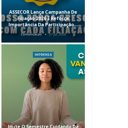
ASSECOR Lança Campanha De
É Hoje! Par
Filiação 2026 E Reforça
Da ASSECOR 
Importância Da Participação…
Renda 
Comunicacao
27 jul, 2026
Comunica
IMPRENSA
I
Inicie O Semestre Cuidando Da
ASSECOR Apr