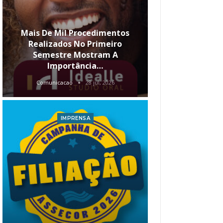
Mais De Mil Procedimentos
Realizados No Primeiro
Semestre Mostram A
Qual O Hori
Importância…
Carre
Comunicacao
28 jul, 2026
Comunica
IMPRENSA
I