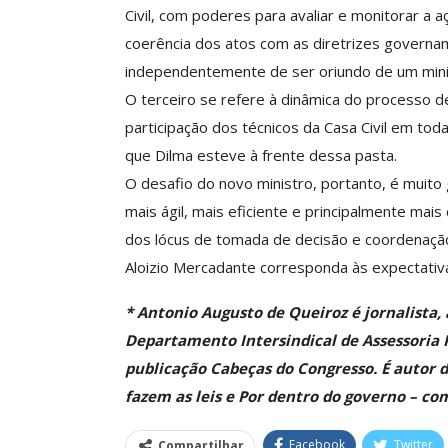
Civil, com poderes para avaliar e monitorar a 
Negociação Perm
Reforça
coerência dos atos com as diretrizes governam
independentemente de ser oriundo de um minis
Comunicacao
26 
O terceiro se refere à dinâmica do processo d
participação dos técnicos da Casa Civil em to
que Dilma esteve à frente dessa pasta.
O desafio do novo ministro, portanto, é muito
mais ágil, mais eficiente e principalmente mai
dos lócus de tomada de decisão e coordenação
Aloizio Mercadante corresponda às expectativ
* Antonio Augusto de Queiroz é jornalista,
Departamento Intersindical de Assessoria 
publicação Cabeças do Congresso. É autor d
fazem as leis e Por dentro do governo – c
Facebook
Twitter
Compartilhar