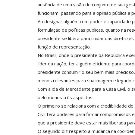
ausência de uma visão de conjunto de sua gest
Clube De Benefíci
funcionam, passando para a opinião pública a
Reúne Dezenas De 
Ao designar alguém com poder e capacidade para
Idiomas Com Co
formulação de políticas publicas, quanto na res
Comunicacao
29 
presidente se libera para cuidar das diretrize
função de representação.
No Brasil, onde o presidente da República exe
IMPRENSA
líder da nação, ter alguém eficiente para coo
presidente consumir o seu bem mais precioso,
menos relevantes para sua imagem e legado 
Com a ida de Mercadante para a Casa Civil, o 
pelo menos três aspectos.
O primeiro se relaciona com a credibilidade do 
Civil terá poderes para firmar compromissos 
que a presidente deve estar mais liberada par
ASSECOR Acompanh
O segundo diz respeito à mudança na coordena
Da Mesa Nacio