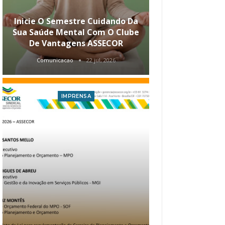
Inicie O Semestre Cuidando Da
ASSECOR Apr
Sua Saúde Mental Com O Clube
Carreira Ao
De Vantagens ASSECOR
Comunicacao
22 jul, 2026
Comunica
IMPRENSA
I
Atualização