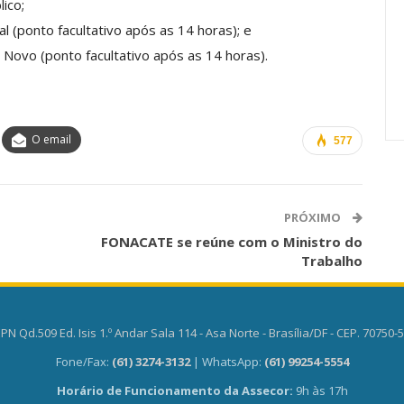
ico;
Carreira Em
Semestre Mostram A
 (ponto facultativo após as 14 horas); e
Importância…
Novo (ponto facultativo após as 14 horas).
jun, 2026
Comunicacao
28 jul, 2026
O email
577
PRÓXIMO
FONACATE se reúne com o Ministro do
Trabalho
PN Qd.509 Ed. Isis 1.º Andar Sala 114 - Asa Norte - Brasília/DF - CEP. 70750-
Fone/Fax:
(61) 3274-3132
| WhatsApp:
(61) 99254-5554
Horário de Funcionamento da Assecor:
9h às 17h