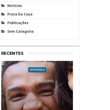
Notícias
Prata Da Casa
Publicações
Sem Categoria
RECENTES
IMPRENSA
I