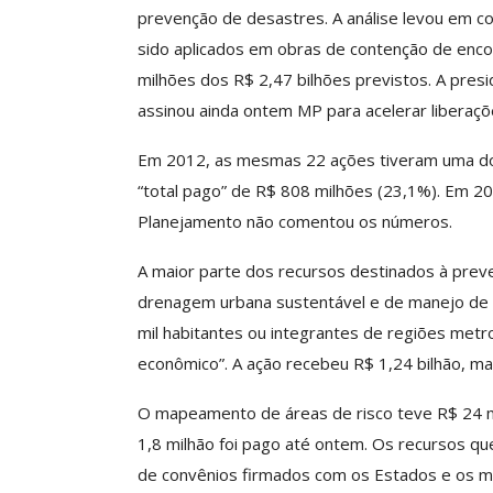
prevenção de desastres. A análise levou em c
Clube De Benefíci
sido aplicados em obras de contenção de enco
Reúne Dezenas De 
milhões dos R$ 2,47 bilhões previstos. A presi
Idiomas Com Co
assinou ainda ontem MP para acelerar liberaçõ
Comunicacao
29 
Em 2012, as mesmas 22 ações tiveram uma dot
“total pago” de R$ 808 milhões (23,1%). Em 20
IMPRENSA
Planejamento não comentou os números.
A maior parte dos recursos destinados à prev
drenagem urbana sustentável e de manejo de á
mil habitantes ou integrantes de regiões met
econômico”. A ação recebeu R$ 1,24 bilhão, m
O mapeamento de áreas de risco teve R$ 24 m
1,8 milhão foi pago até ontem. Os recursos qu
ASSECOR Acompanh
de convênios firmados com os Estados e os muni
Da Mesa Nacio