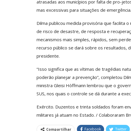
atrasadas aos municípios por falta de pro-jet
mas excessivas para situações de emergência
Dilma publicou medida provisória que facilita
de risco de desastre, de resposta e recupera
mecanismos mais simples, rápidos, sem perder 
recurso público se dará sobre os resultados, 
presidente.
“Isso significa que as vítimas de tragédias nat
poderão planejar a prevenção”, completou Dilma
ministra Gleisi Hòffmann lembrou que o gove
SUS, nos quais o controle se dá durante a exe
Exército. Duzentos e trinta soldados foram env
militares já atuam no Estado. / Colaboraram B
Facebook
Twitter
Compartilhar