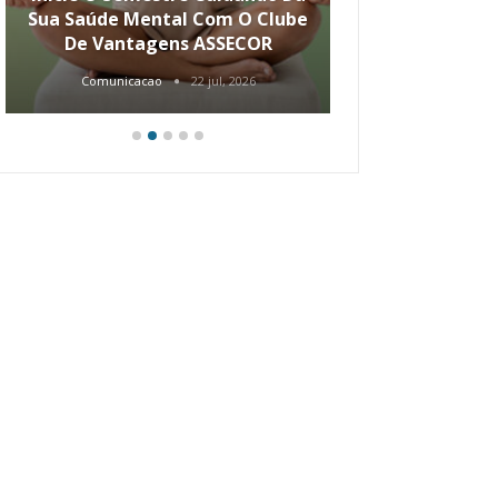
Sua Saúde Mental Com O Clube
Carreira Ao
De Vantagens ASSECOR
Comunicacao
22 jul, 2026
Comunica