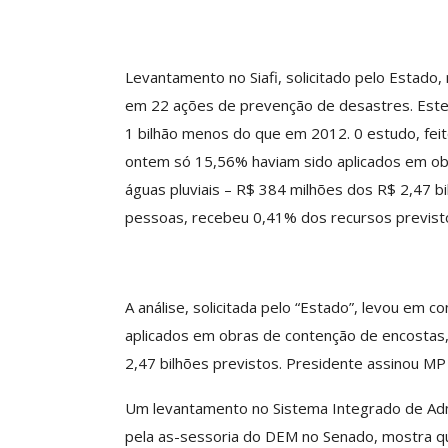
Levantamento no Siafi, solicitado pelo Estado
ASSECOR Promove 
em 22 ações de prevenção de desastres. Este a
“Como Criar Múltip
De Renda S
1 bilhão menos do que em 2012. 0 estudo, fei
ontem só 15,56% haviam sido aplicados em o
Comunicacao
30 
águas pluviais – R$ 384 milhões dos R$ 2,47 bi
pessoas, recebeu 0,41% dos recursos previst
IMPRENSA
A análise, solicitada pelo “Estado”, levou em
aplicados em obras de contenção de encostas
2,47 bilhões previstos. Presidente assinou MP 
Um levantamento no Sistema Integrado de Admin
pela as-sessoria do DEM no Senado, mostra q