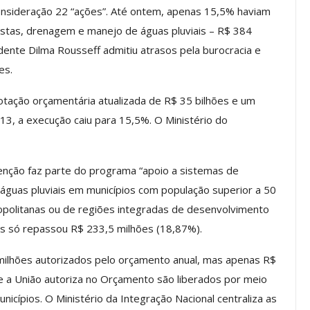
onsideração 22 “ações”. Até ontem, apenas 15,5% haviam
os ASSECOR
Presidente Da ASSECOR
stas, drenagem e manejo de águas pluviais – R$ 384
Escolas De
Participa De Debate Sobre A
dente Dilma Rousseff admitiu atrasos pela burocracia e
ndições…
Unificação Das Carreiras Do…
es.
jun, 2026
Comunicacao
5 ago, 2026
ação orçamentária atualizada de R$ 35 bilhões e um
13, a execução caiu para 15,5%. O Ministério do
IMPRENSA
enção faz parte do programa “apoio a sistemas de
guas pluviais em municípios com população superior a 50
ropolitanas ou de regiões integradas de desenvolvimento
as só repassou R$ 233,5 milhões (18,87%).
ilhões autorizados pelo orçamento anual, mas apenas R$
e a União autoriza no Orçamento são liberados por meio
a Reunião
cípios. O Ministério da Integração Nacional centraliza as
nal De
Categoria Unida Em Torno Dos