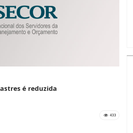
IMPRENSA
astres é reduzida
433