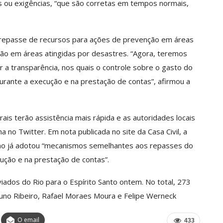
os ou exigências, “que são corretas em tempos normais,
.
 o repasse de recursos para ações de prevenção em áreas
ção em áreas atingidas por desastres. “Agora, teremos
a transparência, nos quais o controle sobre o gasto do
durante a execução e na prestação de contas”, afirmou a
urais terão assistência mais rápida e as autoridades locais
 no Twitter. Em nota publicada no site da Casa Civil, a
rno já adotou “mecanismos semelhantes aos repasses do
cução e na prestação de contas”.
iados do Rio para o Espírito Santo ontem. No total, 273
runo Ribeiro, Rafael Moraes Moura e Felipe Werneck
O email
433