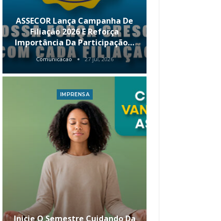
ASSECOR Lança Campanha De
É Hoje! Par
Filiação 2026 E Reforça
Da ASSECOR 
Importância Da Participação…
Renda 
Comunicacao
27 jul, 2026
Comunica
IMPRENSA
I
Inicie O Semestre Cuidando Da
ASSECOR Apr