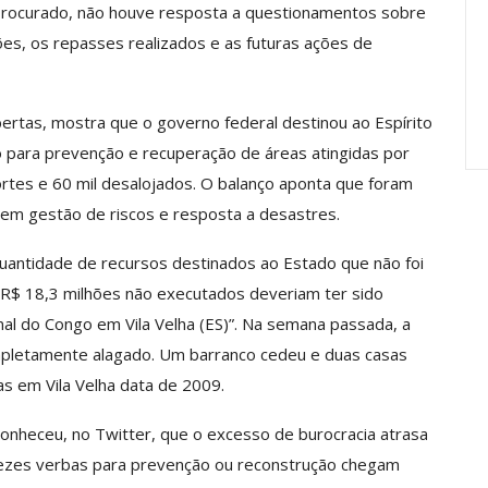
Procurado, não houve resposta a questionamentos sobre
anente E
Valores Fundantes Da Ação
…
Sindical
ões, os repasses realizados e as futuras ações de
jun, 2026
Comunicacao
29 jul, 2026
ertas, mostra que o governo federal destinou ao Espírito
 para prevenção e recuperação de áreas atingidas por
ortes e 60 mil desalojados. O balanço aponta que foram
 em gestão de riscos e resposta a desastres.
uantidade de recursos destinados ao Estado que não foi
e R$ 18,3 milhões não executados deveriam ter sido
l do Congo em Vila Velha (ES)”. Na semana passada, a
ompletamente alagado. Um barranco cedeu e duas casas
as em Vila Velha data de 2009.
onheceu, no Twitter, que o excesso de burocracia atrasa
 vezes verbas para prevenção ou reconstrução chegam