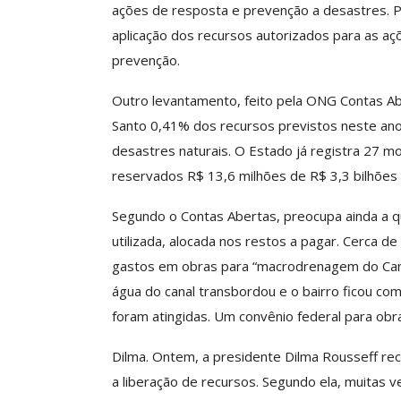
ações de resposta e prevenção a desastres. 
Negociação Perm
Reforça
aplicação dos recursos autorizados para as aç
prevenção.
Comunicacao
26 
Outro levantamento, feito pela ONG Contas Ab
Santo 0,41% dos recursos previstos neste ano
desastres naturais. O Estado já registra 27 m
reservados R$ 13,6 milhões de R$ 3,3 bilhões
Segundo o Contas Abertas, preocupa ainda a q
utilizada, alocada nos restos a pagar. Cerca d
gastos em obras para “macrodrenagem do Cana
água do canal transbordou e o bairro ficou c
foram atingidas. Um convênio federal para obr
Dilma. Ontem, a presidente Dilma Rousseff rec
a liberação de recursos. Segundo ela, muitas