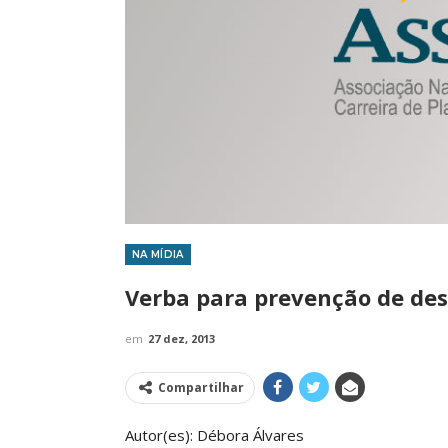
NA MÍDIA
IMPRENSA
Verba para prevenção de des
em
27 dez, 2013
Compartilhar
Autor(es): Débora Álvares