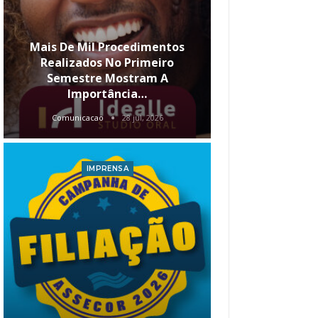
Mais De Mil Procedimentos
Realizados No Primeiro
Semestre Mostram A
Qual O Hori
Importância…
Carre
Comunicacao
28 jul, 2026
Comunica
IMPRENSA
I