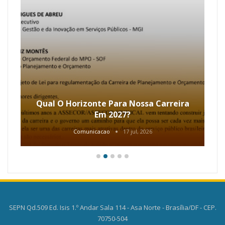
Qual O Horizonte Para Nossa Carreira
Em 2027?
Comunicacao
17 jul, 2026
SEPN Qd.509 Ed. Isis 1.º Andar Sala 114 - Asa Norte - Brasília/DF - CEP.
70750-504