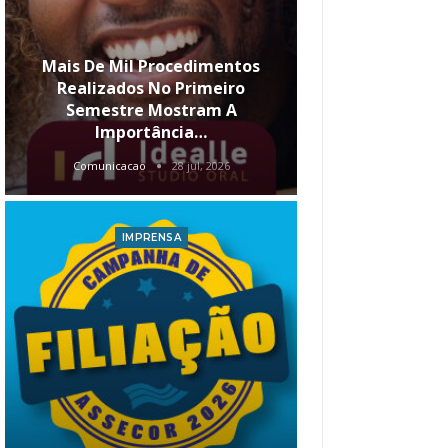
Mais De Mil Procedimentos
Realizados No Primeiro
Semestre Mostram A
Qual O Hori
Importância…
Carre
Comunicacao
28 jul, 2026
Comunica
IMPRENSA
I