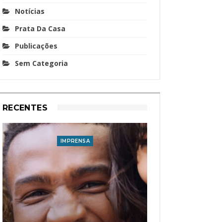
Notícias
Prata Da Casa
Publicações
Sem Categoria
RECENTES
IMPRENSA
I