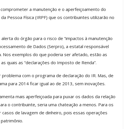
e comprometer a manutenção e o aperfeiçoamento do
 Pessoa Física (IRPF) que os contribuintes utilizarão no
Palestra
ASSECOR Promove Oficina De
las Fontes
Pintura Em Taça Para
em…
Associados
lerta do órgão para o risco de “impactos à manutenção
ocessamento de Dados (Serpro), a estatal responsável
jun, 2026
Comunicacao
7 ago, 2026
a. Nos exemplos do que poderia ser afetado, estão as
 as quais as “declarações do Imposto de Renda”.
IMPRENSA
r problema com o programa de declaração do IR. Mas, de
ama para 2014 ficar igual ao de 2013, sem inovações.
ramenta mais aperfeiçoada para puxar os dados da relação
ara o contribuinte, seria uma chateação a menos. Para os
r casos de lavagem de dinheiro, pois essas operações
patrimônio.