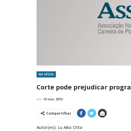
NA MÍDIA
IMPRENSA
Corte pode prejudicar progr
em
13 nov, 2013
Compartilhar
Autor(es): Lu Aiko Otta