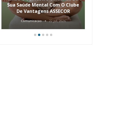
Sua Saúde Mental Com O Clube
Carreira Ao
De Vantagens ASSECOR
Comunicacao
22 jul, 2026
Comunica