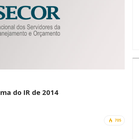
IMPRENSA
ama do IR de 2014
705