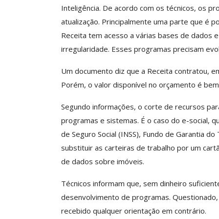
Inteligência. De acordo com os técnicos, os 
Clube De Benefíci
atualização. Principalmente uma parte que é pou
Reúne Dezenas De 
Receita tem acesso a várias bases de dados e
Idiomas Com Co
irregularidade. Esses programas precisam evo
Comunicacao
29 
Um documento diz que a Receita contratou, em
Porém, o valor disponível no orçamento é bem i
IMPRENSA
Segundo informações, o corte de recursos para
programas e sistemas. É o caso do e-social, que
de Seguro Social (INSS), Fundo de Garantia do
substituir as carteiras de trabalho por um car
de dados sobre imóveis.
Técnicos informam que, sem dinheiro suficiente
desenvolvimento de programas. Questionado, 
ASSECOR Acompanh
recebido qualquer orientação em contrário.
Da Mesa Nacio