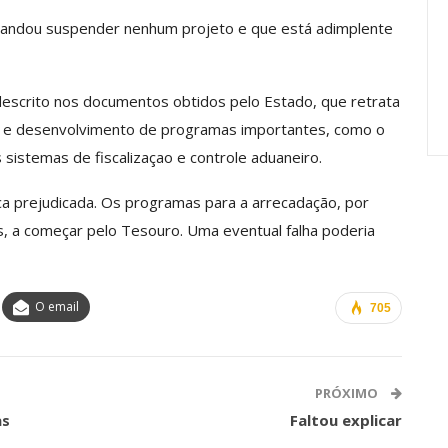
anente E
Valores Fundantes Da Ação
 mandou suspender nenhum projeto e que está adimplente
…
Sindical
jun, 2026
Comunicacao
29 jul, 2026
escrito nos documentos obtidos pelo Estado, que retrata
ão e desenvolvimento de programas importantes, como o
 sistemas de fiscalizaçao e controle aduaneiro.
ca prejudicada. Os programas para a arrecadação, por
s, a começar pelo Tesouro. Uma eventual falha poderia
O email
705
PRÓXIMO
as
Faltou explicar