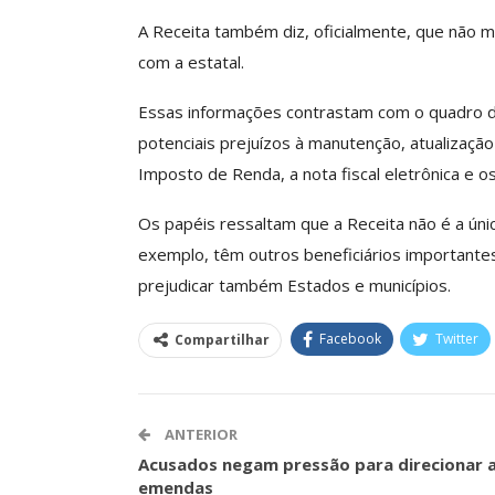
Negociação Perm
A Receita também diz, oficialmente, que não
Reforça
com a estatal.
Comunicacao
26 
Essas informações contrastam com o quadro d
potenciais prejuízos à manutenção, atualizaç
Imposto de Renda, a nota fiscal eletrônica e os
Os papéis ressaltam que a Receita não é a úni
exemplo, têm outros beneficiários importante
prejudicar também Estados e municípios.
Facebook
Twitter
Compartilhar
ANTERIOR
Acusados negam pressão para direcionar 
emendas