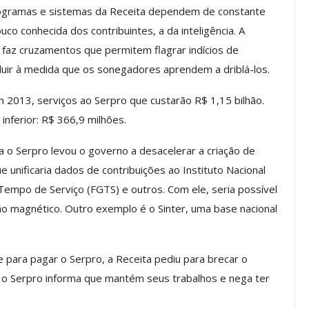
programas e sistemas da Receita dependem de constante
os ASSECOR
Presidente Da ASSECOR
co conhecida dos contribuintes, a da inteligência. A
Escolas De
Participa De Debate Sobre A
 faz cruzamentos que permitem flagrar indícios de
ndições…
Unificação Das Carreiras Do…
luir à medida que os sonegadores aprendem a driblá-los.
jun, 2026
Comunicacao
5 ago, 2026
 2013, serviços ao Serpro que custarão R$ 1,15 bilhão.
nferior: R$ 366,9 milhões.
IMPRENSA
 o Serpro levou o governo a desacelerar a criação de
 unificaria dados de contribuições ao Instituto Nacional
 Tempo de Serviço (FGTS) e outros. Com ele, seria possível
tão magnético. Outro exemplo é o Sinter, uma base nacional
 para pagar o Serpro, a Receita pediu para brecar o
o Serpro informa que mantém seus trabalhos e nega ter
a Reunião
nal De
Categoria Unida Em Torno Dos