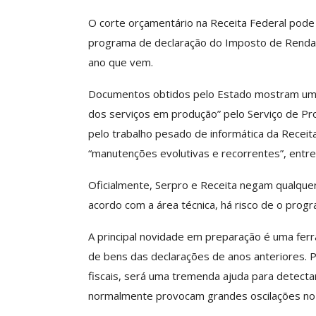
O corte orçamentário na Receita Federal pod
programa de declaração do Imposto de Renda da
ASSECOR Promove 
ano que vem.
“Como Criar Múltip
De Renda S
Documentos obtidos pelo Estado mostram um a
dos serviços em produção” pelo Serviço de Pr
Comunicacao
30 
pelo trabalho pesado de informática da Receit
“manutenções evolutivas e recorrentes”, entre
IMPRENSA
Oficialmente, Serpro e Receita negam qualque
acordo com a área técnica, há risco de o progr
A principal novidade em preparação é uma fer
de bens das declarações de anos anteriores. P
fiscais, será uma tremenda ajuda para detecta
normalmente provocam grandes oscilações no 