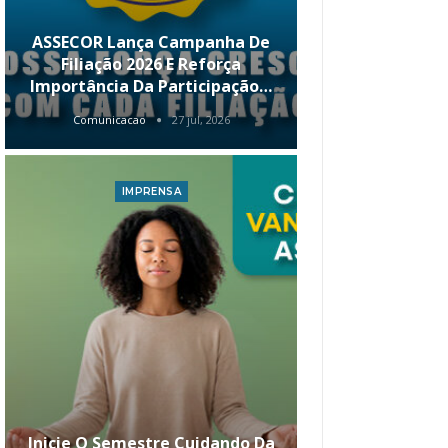
ASSECOR Lança Campanha De
É Hoje! Par
Filiação 2026 E Reforça
Da ASSECOR 
Importância Da Participação…
Renda 
Comunicacao
27 jul, 2026
Comunica
IMPRENSA
I
Inicie O Semestre Cuidando Da
ASSECOR Apr