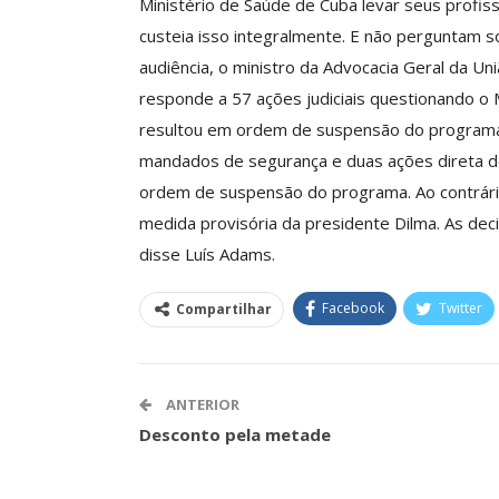
Ministério de Saúde de Cuba levar seus profissi
custeia isso integralmente. E não pergunt
Clube De Benefíci
audiência, o ministro da Advocacia Geral da U
Reúne Dezenas De 
Idiomas Com Co
responde a 57 ações judiciais questionando o
resultou em ordem de suspensão do programa. S
Comunicacao
29 
mandados de segurança e duas ações direta de
ordem de suspensão do programa. Ao contrário,
IMPRENSA
medida provisória da presidente Dilma. As d
disse Luís Adams.
Facebook
Twitter
Compartilhar
ANTERIOR
Desconto pela metade
ASSECOR Acompanh
Da Mesa Nacio