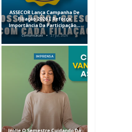
ASSECOR Lança Campanha De
É Hoje! Par
Filiação 2026 E Reforça
Da ASSECOR 
Importância Da Participação…
Renda 
Comunicacao
27 jul, 2026
Comunica
IMPRENSA
I
Inicie O Semestre Cuidando Da
ASSECOR Apr