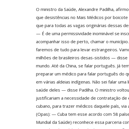
O ministro da Saúde, Alexandre Padilha, afirm
que desistências no Mais Médicos por boicote 
ASSECOR Promove 
que para todas as vagas originárias dessas des
“Como Criar Múltip
— É de uma permissividade inominável se insc
De Renda S
acompanhar isso de perto, chamar o município
Comunicacao
30 
faremos de tudo para levar estrangeiros. Vam
milhões de brasileiros desas-sistidos — diss
mundo. Até da China, se falar português. Já tem
IMPRENSA
preparar um médico para falar português do q
em várias aldeias indígenas. Não sei falar uma 
saúde deles — disse Padilha. O ministro voltou
justificariam a necessidade de contratação d
cubano, para trazer médicos daquele país, vi
(Opas): — Cuba tem esse acordo com 58 paíse
Mundial da Saúde) reconhece essa parceria co