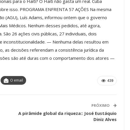
onais para o Haiti? O Haiti não gasta um real. Cuba
am sobre isso. PROGRAMA ENFRENTA 57 AÇÕES Na mesma
os ASSECOR
Presidente Da ASSECOR
nião (AGU), Luís Adams, informou ontem que o governo
Escolas De
Participa De Debate Sobre A
ndições…
Unificação Das Carreiras Do…
 Mais Médicos. Nenhum desses pedidos, até agora,
ão 26 ações civis públicas, 27 individuais, dois
jun, 2026
Comunicacao
5 ago, 2026
 inconstitucionalidade. — Nenhuma delas resultou em
 as decisões referendam a consistência jurídica da
IMPRENSA
ecisões são até duras com o comportamento dos atores —
O email
439
PRÓXIMO
A pirâmide global da riqueza:: José Eustáquio
Diniz Alves
a Reunião
nal De
Categoria Unida Em Torno Dos