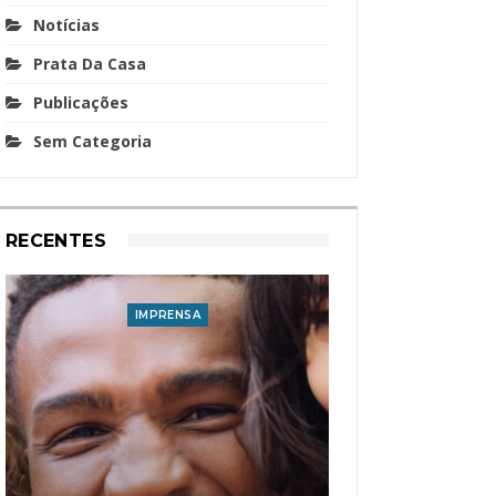
Notícias
Prata Da Casa
Publicações
Sem Categoria
RECENTES
IMPRENSA
I