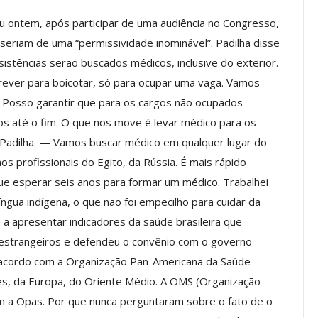
ou ontem, após participar de uma audiência no Congresso,
seriam de uma “permissividade inominável”. Padilha disse
Palestra
ASSECOR Promove Oficina De
istências serão buscados médicos, inclusive do exterior.
las Fontes
Pintura Em Taça Para
rever para boicotar, só para ocupar uma vaga. Vamos
em…
Associados
. Posso garantir que para os cargos não ocupados
jun, 2026
Comunicacao
7 ago, 2026
os até o fim. O que nos move é levar médico para os
e Padilha. — Vamos buscar médico em qualquer lugar do
os profissionais do Egito, da Rússia. É mais rápido
IMPRENSA
ue esperar seis anos para formar um médico. Trabalhei
língua indígena, o que não foi empecilho para cuidar da
 ã apresentar indicadores da saúde brasileira que
e estrangeiros e defendeu o convênio com o governo
a acordo com a Organização Pan-Americana da Saúde
s, da Europa, do Oriente Médio. A OMS (Organização
m a Opas. Por que nunca perguntaram sobre o fato de o