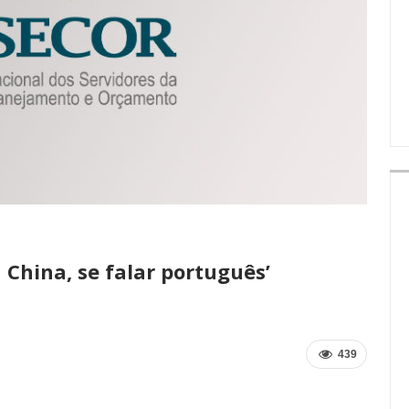
IMPRENSA
China, se falar português’
439