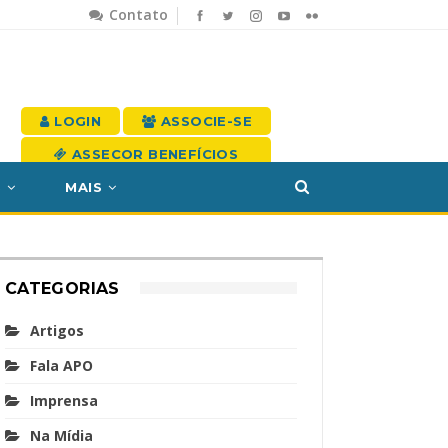
Contato
LOGIN
ASSOCIE-SE
ASSECOR BENEFÍCIOS
S
MAIS
CATEGORIAS
Artigos
Fala APO
Imprensa
Na Mídia