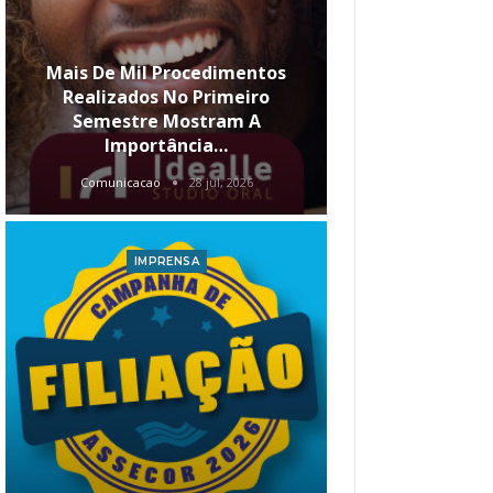
Mais De Mil Procedimentos
Realizados No Primeiro
Semestre Mostram A
Qual O Hori
Importância…
Carre
Comunicacao
28 jul, 2026
Comunica
IMPRENSA
I