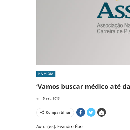
NA MÍDIA
IMPRENSA
‘Vamos buscar médico até da 
em
5 set, 2013
Compartilhar
Autor(es): Evandro Éboli