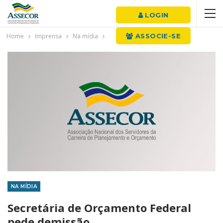
LOGIN
Home
Imprensa
Na mídia
ASSOCIE-SE
NA MÍDIA
Secretária de Orçamento Federal
pede demissão