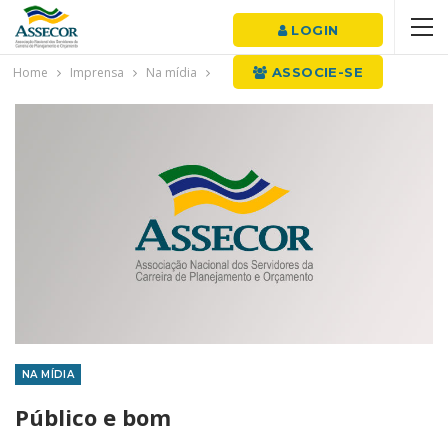
LOGIN
Home
Imprensa
Na mídia
ASSOCIE-SE
NA MÍDIA
Público e bom