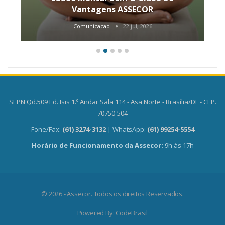
Vantagens ASSECOR
Comunicacao
22 jul, 2026
SEPN Qd.509 Ed. Isis 1.º Andar Sala 114 - Asa Norte - Brasília/DF - CEP.
70750-504
Fone/Fax:
(61) 3274-3132
| WhatsApp:
(61) 99254-5554
Horário de Funcionamento da Assecor:
9h às 17h
© 2026 - Assecor. Todos os direitos Reservados.
Powered By:
CodeBrasil