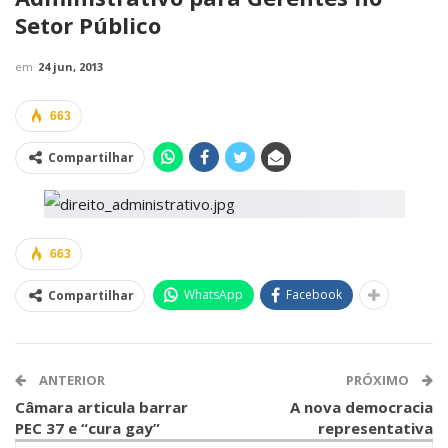
Setor Público
em
24 jun, 2013
663
Compartilhar
663
WhatsApp
Facebook
Compartilhar
ANTERIOR
PRÓXIMO
Câmara articula barrar
A nova democracia
PEC 37 e “cura gay”
representativa