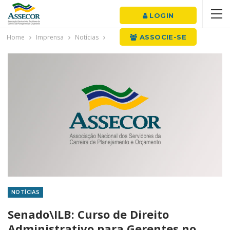
LOGIN
Home
Imprensa
Notícias
ASSOCIE-SE
NOTÍCIAS
Senado\ILB: Curso de Direito
Administrativo para Gerentes no