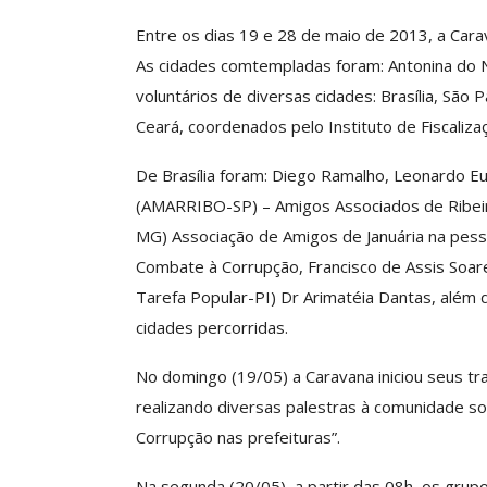
Entre os dias 19 e 28 de maio de 2013, a Cara
As cidades comtempladas foram: Antonina do N
Clube De Benefíci
voluntários de diversas cidades: Brasília, São 
Reúne Dezenas De 
Ceará, coordenados pelo Instituto de Fiscalizaç
Idiomas Com Co
De Brasília foram: Diego Ramalho, Leonardo E
Comunicacao
29 
(AMARRIBO-SP) – Amigos Associados de Ribeirão
MG) Associação de Amigos de Januária na pess
IMPRENSA
Combate à Corrupção, Francisco de Assis Soare
Tarefa Popular-PI) Dr Arimatéia Dantas, além 
cidades percorridas.
No domingo (19/05) a Caravana iniciou seus tra
realizando diversas palestras à comunidade so
Corrupção nas prefeituras”.
Na segunda (20/05), a partir das 08h, os grup