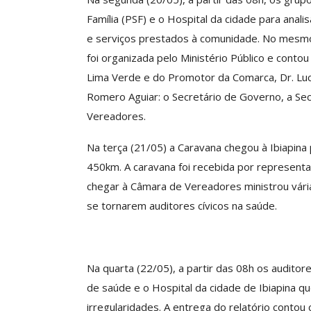
ASSECOR Acompanh
Família (PSF) e o Hospital da cidade para anali
Da Mesa Nacio
e serviços prestados à comunidade. No mesmo d
Negociação Perm
foi organizada pelo Ministério Público e conto
Reforça
Lima Verde e do Promotor da Comarca, Dr. Luc
Comunicacao
26 
Romero Aguiar: o Secretário de Governo, a Se
Vereadores.
IMPRENSA
Na terça (21/05) a Caravana chegou à Ibiapina
450km. A caravana foi recebida por representa
chegar à Câmara de Vereadores ministrou vári
se tornarem auditores cívicos na saúde.
Na quarta (22/05), a partir das 08h os audito
de saúde e o Hospital da cidade de Ibiapina q
irregularidades. A entrega do relatório conto