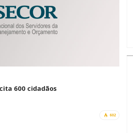
IMPRENSA
ita 600 cidadãos
602