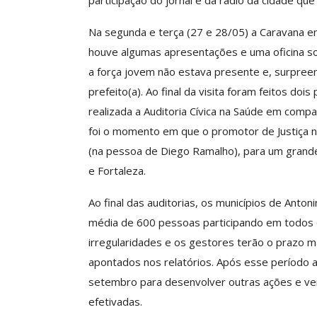
participação do jornal e da radio da cidade q
Na segunda e terça (27 e 28/05) a Caravana en
houve algumas apresentações e uma oficina sob
a força jovem não estava presente e, surpre
prefeito(a). Ao final da visita foram feitos do
realizada a Auditoria Cívica na Saúde em com
foi o momento em que o promotor de Justiça no
(na pessoa de Diego Ramalho), para um grande 
e Fortaleza.
Ao final das auditorias, os municípios de Anton
média de 600 pessoas participando em todos o
irregularidades e os gestores terão o prazo 
apontados nos relatórios. Após esse período a
setembro para desenvolver outras ações e ver
efetivadas.