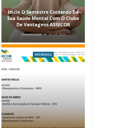
Inicie O Semestre Cuidando Da
ASSECOR Apr
Sua Saúde Mental Com O Clube
Carreira Ao
De Vantagens ASSECOR
Comunicacao
22 jul, 2026
Comunica
IMPRENSA
I
Atualização