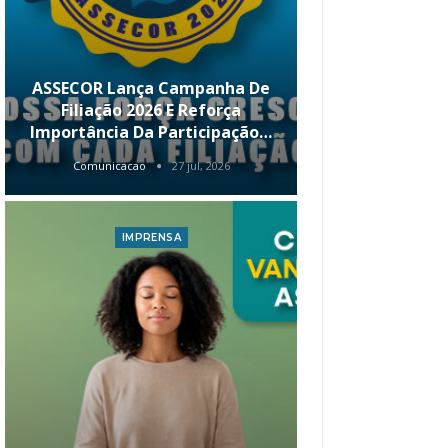
ASSECOR Lança Campanha De
É Hoje! Par
Filiação 2026 E Reforça
Da ASSECOR 
Importância Da Participação…
Renda 
Comunicacao
27 jul, 2026
Comunica
IMPRENSA
I