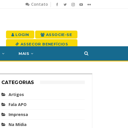
Contato
LOGIN
ASSOCIE-SE
ASSECOR BENEFÍCIOS
S
MAIS
CATEGORIAS
Artigos
Fala APO
Imprensa
Na Mídia