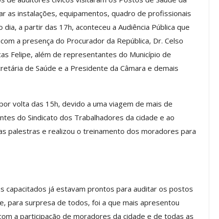
a Reunião
sar as instalações, equipamentos, quadro de profissionais
nal De
Categoria Unida Em Torno Dos
ia, a partir das 17h, aconteceu a Audiência Pública que
anente E
Valores Fundantes Da Ação
u com a presença do Procurador da República, Dr. Celso
…
Sindical
as Felipe, além de representantes do Município de
jun, 2026
Comunicacao
29 jul, 2026
cretária de Saúde e a Presidente da Câmara e demais
IMPRENSA
 por volta das 15h, devido a uma viagem de mais de
ntes do Sindicato dos Trabalhadores da cidade e ao
as palestras e realizou o treinamento dos moradores para
res capacitados já estavam prontos para auditar os postos
ue, para surpresa de todos, foi a que mais apresentou
Mais De Mil Procedimentos
Realizados No Primeiro
u com a participação de moradores da cidade e de todas as