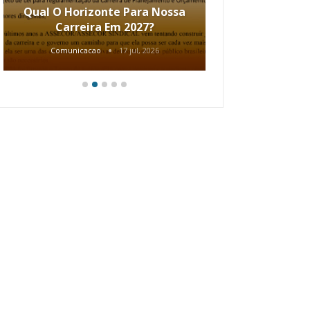
Qual O Horizonte Para Nossa
Coletiv
Carreira Em 2027?
80.2002.
Comunicacao
17 jul, 2026
Comunic