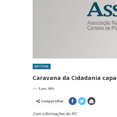
NOTÍCIAS
IMPRENSA
Caravana da Cidadania capac
em
5 jun, 2013
Compartilhar
Com informações do IFC