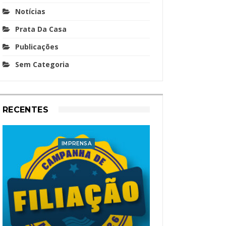
Notícias
Prata Da Casa
Publicações
Sem Categoria
RECENTES
IMPRENSA
I