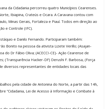
vana da Cidadania percorreu quatro Municípios Cearenses.
orte, Ibiapina, Crateús e Ocara. A Caravana contou com
os ASSECOR
Presidente Da ASSECOR
Paulo, Minas Gerais, Fortaleza e Piauí. Todos em direção ao
Escolas De
Participa De Debate Sobre A
ão e Controle (IFC).
ndições…
Unificação Das Carreiras Do…
ustáquio e Danilo Fernando. Participaram também:
jun, 2026
Comunicacao
5 ago, 2026
 Bonito na pessoa da ativista Lizete Verillo; (Asajan-
oa do Dr Fábio Oliva; (ACECCI-CE)- Ação Cearense de
IMPRENSA
s; (Transparência Hacker-DF) Derushi F. Barbosa, (Força
de diversos representantes de entidades locais das
balhos pela cidade de Antonina do Norte, a partir das 14h,
bre “Cidadania, Lei de Acesso à Informação e Combate à
os de auditores cívicos visitaram os Postos de Saúde da