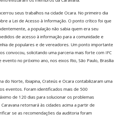
ue entrevistaram os membros da Caravana.
cerrou seus trabalhos na cidade Ocara. No primeiro dia
re a Lei de Acesso à Informação. O ponto crítico foi que
endentemente, a população não sabia quem era seu
is pedidos de acesso à informação para a comunidade e
panhia de populares e de vereadores. Um ponto importante
s convocou, solicitando uma parceria mais forte com IFC
evento no próximo ano, nos eixos Rio, São Paulo, Brasília
ina do Norte, Ibiapina, Crateús e Ocara contabilizaram uma
s eventos. Foram identificados mais de 500
máximo de 120 dias para solucionar os problemas
 Caravana retornará às cidades acima a partir de
ificar se as recomendações da auditoria foram