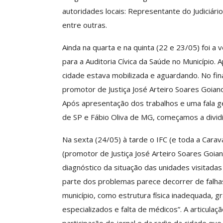
O Futuro Da Nossa 
autoridades locais: Representante do Judiciári
Debate
entre outras.
Comunicacao
23 
Ainda na quarta e na quinta (22 e 23/05) foi a
para a Auditoria Cívica da Saúde no Município. 
cidade estava mobilizada e aguardando. No fina
promotor de Justiça José Arteiro Soares Goian
Após apresentação dos trabalhos e uma fala ge
de SP e Fábio Oliva de MG, começamos a dividir
Na sexta (24/05) à tarde o IFC (e toda a Carav
(promotor de Justiça José Arteiro Soares Goia
diagnóstico da situação das unidades visitadas
parte dos problemas parece decorrer de falha
município, como estrutura física inadequada, 
especializados e falta de médicos”. A articula