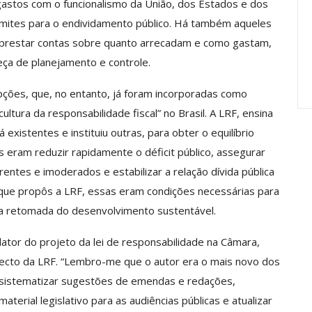
s gastos com o funcionalismo da União, dos Estados e dos
anente E
Valores Fundantes Da Ação
limites para o endividamento público. Há também aqueles
…
Sindical
 prestar contas sobre quanto arrecadam e como gastam,
jun, 2026
Comunicacao
29 jul, 2026
ça de planejamento e controle.
ções, que, no entanto, já foram incorporadas como
ltura da responsabilidade fiscal” no Brasil. A LRF, ensina
á existentes e instituiu outras, para obter o equilíbrio
s eram reduzir rapidamente o déficit público, assegurar
rrentes e imoderados e estabilizar a relação dívida pública
 que propôs a LRF, essas eram condições necessárias para
r a retomada do desenvolvimento sustentável.
tor do projeto da lei de responsabilidade na Câmara,
pecto da LRF. “Lembro-me que o autor era o mais novo dos
de sistematizar sugestões de emendas e redações,
aterial legislativo para as audiências públicas e atualizar