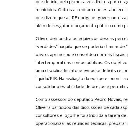
que definiu, pela primeira vez, limites para o
Negociação Perm
municípios. Outros acreditam que estabelece 
Reforça
que dizem que a LRF obriga os governantes a
Comunicacao
26 
além de resgatar o orçamento público como pe
O livro demonstra os equívocos dessas percep
“verdades” naquilo que se poderia chamar de “cu
o livro, aprimorou e consolidou normas fiscais j
intertemporal das contas públicas. Os objetivo
uma disciplina fiscal que evitasse déficits reco
líquida/PIB. Na avaliação da equipe econômica
consolidar a estabilidade de preços e permiti
Como assessor do deputado Pedro Novais, rela
Oliveira participou das discussões de cada as
consultores e logo lhe foi atribuída a tarefa 
operacionalizar as reuniões técnicas, preparar m