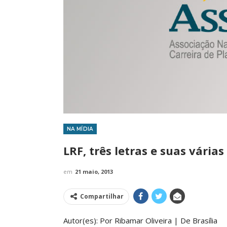
NA MÍDIA
IMPRENSA
LRF, três letras e suas várias 
em
21 maio, 2013
Compartilhar
Autor(es): Por Ribamar Oliveira | De Brasília