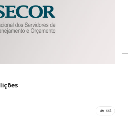
IMPRENSA
lições
441