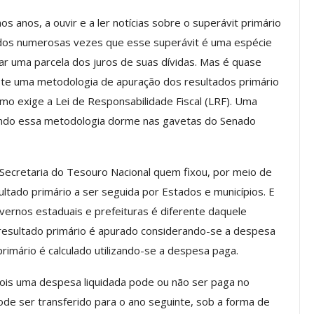
os anos, a ouvir e a ler notícias sobre o superávit primário
ados numerosas vezes que esse superávit é uma espécie
Palestra
ASSECOR Promove Oficina De
 uma parcela dos juros de suas dívidas. Mas é quase
las Fontes
Pintura Em Taça Para
ste uma metodologia de apuração dos resultados primário
em…
Associados
omo exige a Lei de Responsabilidade Fiscal (LRF). Uma
jun, 2026
Comunicacao
7 ago, 2026
ndo essa metodologia dorme nas gavetas do Senado
IMPRENSA
Secretaria do Tesouro Nacional quem fixou, por meio de
ltado primário a ser seguida por Estados e municípios. E
overnos estaduais e prefeituras é diferente daquele
 resultado primário é apurado considerando-se a despesa
primário é calculado utilizando-se a despesa paga.
pois uma despesa liquidada pode ou não ser paga no
ode ser transferido para o ano seguinte, sob a forma de