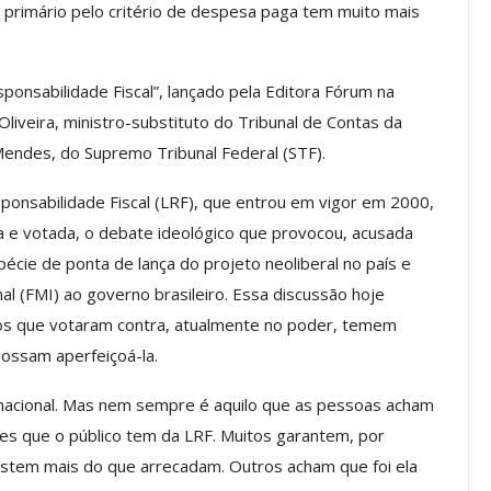
 primário pelo critério de despesa paga tem muito mais
os ASSECOR
Presidente Da ASSECOR
Escolas De
Participa De Debate Sobre A
ponsabilidade Fiscal”, lançado pela Editora Fórum na
ndições…
Unificação Das Carreiras Do…
liveira, ministro-substituto do Tribunal de Contas da
jun, 2026
Comunicacao
5 ago, 2026
Mendes, do Supremo Tribunal Federal (STF).
sponsabilidade Fiscal (LRF), que entrou em vigor em 2000,
IMPRENSA
da e votada, o debate ideológico que provocou, acusada
écie de ponta de lança do projeto neoliberal no país e
l (FMI) ao governo brasileiro. Essa discussão hoje
cos que votaram contra, atualmente no poder, temem
ossam aperfeiçoá-la.
nacional. Mas nem sempre é aquilo que as pessoas acham
es que o público tem da LRF. Muitos garantem, por
a Reunião
stem mais do que arrecadam. Outros acham que foi ela
nal De
Categoria Unida Em Torno Dos