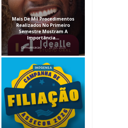
Mais De Mil Procedimentos
Realizados No Primeiro
Semestre Mostram A
Qual O Hori
Importância…
Carre
Comunicacao
28 jul, 2026
Comunica
IMPRENSA
I