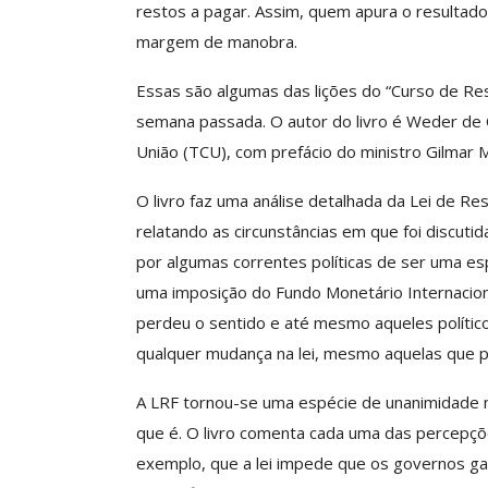
restos a pagar. Assim, quem apura o resultado
margem de manobra.
Clube De Benefíci
Reúne Dezenas De 
Essas são algumas das lições do “Curso de Res
Idiomas Com Co
semana passada. O autor do livro é Weder de O
Comunicacao
29 
União (TCU), com prefácio do ministro Gilmar 
O livro faz uma análise detalhada da Lei de Re
IMPRENSA
relatando as circunstâncias em que foi discuti
por algumas correntes políticas de ser uma esp
uma imposição do Fundo Monetário Internaciona
perdeu o sentido e até mesmo aqueles políti
qualquer mudança na lei, mesmo aquelas que p
A LRF tornou-se uma espécie de unanimidade 
que é. O livro comenta cada uma das percepçõ
ASSECOR Acompanh
exemplo, que a lei impede que os governos ga
Da Mesa Nacio