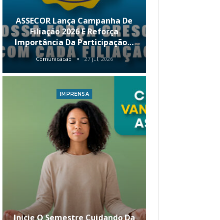
ASSECOR Lança Campanha De
É Hoje! Par
Filiação 2026 E Reforça
Da ASSECOR 
Importância Da Participação…
Renda 
Comunicacao
27 jul, 2026
Comunica
IMPRENSA
I
Inicie O Semestre Cuidando Da
ASSECOR Apr