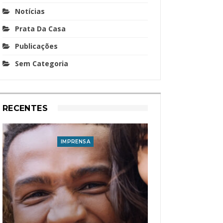
Notícias
Prata Da Casa
Publicações
Sem Categoria
RECENTES
IMPRENSA
I