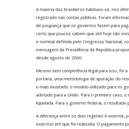
A maioria dos brasileiros habituou-se, nos últim
registrado nas contas públicas. Foram inform
ASSECOR Promove 
de poupança que os governos fazem para pagar
“Como Criar Múltip
certo que poucos sabem que até hoje não exi
De Renda S
e nominal definida pelo Congresso Nacional, c
Comunicacao
30 
mensagem da Presidência da República propo
desde agosto de 2000.
IMPRENSA
Mesmo sem competência legal para isso, foi a 
portaria, uma metodologia de apuração do resu
o mais inusitado: o modelo utilizado para os g
adotado para a União. Para o primeiro caso, o
liquidada. Para o governo federal, o resultado 
A diferença entre os dois regimes é enorme, 
exercício em que foi realizada. O pagamento p