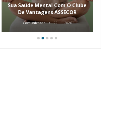
Sua Saúde Mental Com O Clube
Carreira Ao
De Vantagens ASSECOR
Comunicacao
22 jul, 2026
Comunica