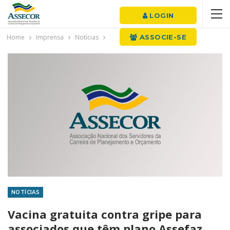
LOGIN
Home
Imprensa
Notícias
ASSOCIE-SE
NOTÍCIAS
Vacina gratuita contra gripe para
associados que têm plano Assefaz