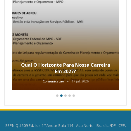
Qual O Horizonte Para Nossa Carreira
Em 2027?
Comunicacao
17 jul, 2026
SEPN Qd.509 Ed. Isis 1.º Andar Sala 114 - Asa Norte - Brasília/DF - CEP.