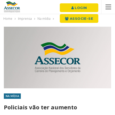
LOGIN
Home
Imprensa
Na mídia
ASSOCIE-SE
NA MÍDIA
Policiais vão ter aumento