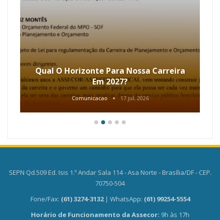
Qual O Horizonte Para Nossa Carreira
Em 2027?
Comunicacao
17 jul, 2026
SEPN Qd.509 Ed. Isis 1.º Andar Sala 114 - Asa Norte - Brasília/DF - CEP.
70750-504
Fone/Fax:
(61) 3274-3132
| WhatsApp:
(61) 99254-5554
Horário de Funcionamento da Assecor:
9h às 17h