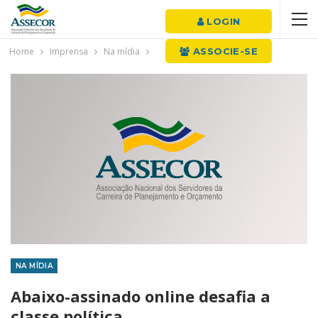
LOGIN
Home
Imprensa
Na mídia
ASSOCIE-SE
NA MÍDIA
Abaixo-assinado online desafia a
classe política