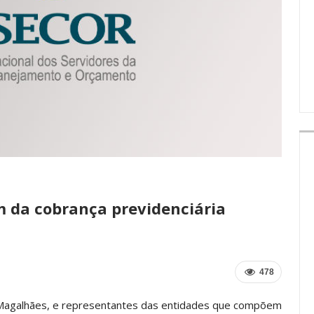
IMPRENSA
m da cobrança previdenciária
478
 Magalhães, e representantes das entidades que compõem