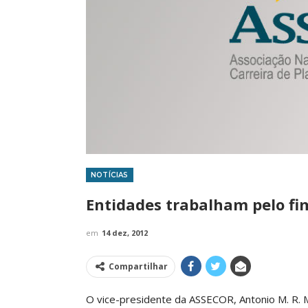
NOTÍCIAS
IMPRENSA
IMPRENSA
Entidades trabalham pelo fi
em
14 dez, 2012
Compartilhar
O vice-presidente da ASSECOR, Antonio M. R.