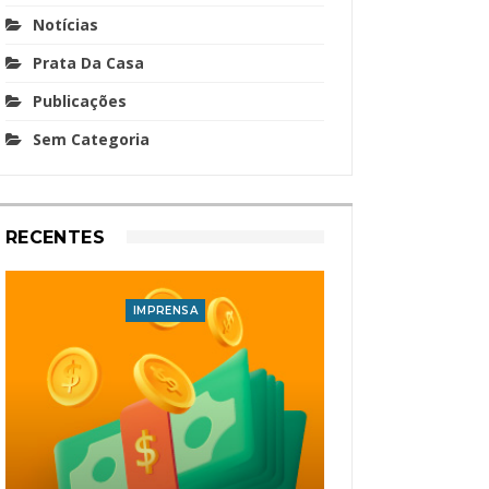
Notícias
Prata Da Casa
Publicações
Sem Categoria
RECENTES
IMPRENSA
I