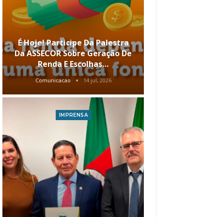
É Hoje! Participe Da Palestra
Menos Tela
Da ASSECOR Sobre Geração De
Conheça Op
Renda E Escolhas…
Vantagens 
Comunicacao
14 jul, 2026
Comunic
IMPRENSA
I