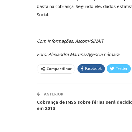
SECOR Acompanha Reunião
basta na cobrança. Segundo ele, dados estatís
Da Mesa Nacional De
Categoria Unida Em
Social.
egociação Permanente E
Valores Fundante
Reforça…
Sindical
Comunicacao
26 jun, 2026
Comunicacao
29 
Com informações: Ascom/SINAIT.
Foto: Alexandra Martins/Agência Câmara.
IMPRENSA
IMPRENSA
Facebook
Twitter
Compartilhar
ANTERIOR
Cobrança de INSS sobre férias será decidi
em 2013
Mais De Mil Proc
Realizados No P