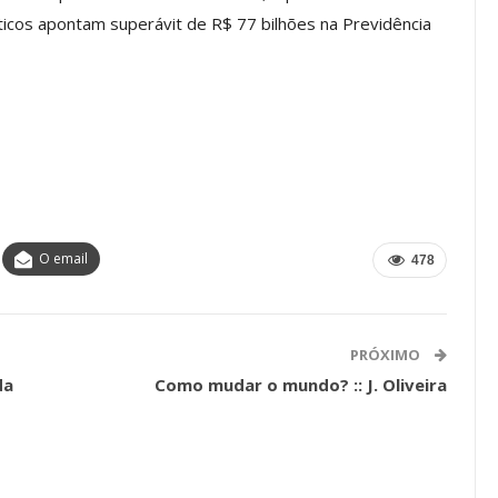
ticos apontam superávit de R$ 77 bilhões na Previdência
 Torno Dos
Inicie O Semestre Cuidando Da
s Da Ação
Sua Saúde Mental Com O Clube
De Vantagens ASSECOR
jul, 2026
Comunicacao
22 jul, 2026
IMPRENSA
O email
478
PRÓXIMO
da
Como mudar o mundo? :: J. Oliveira
edimentos
rimeiro