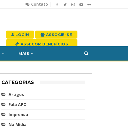
Contato
LOGIN
ASSOCIE-SE
ASSECOR BENEFÍCIOS
S
MAIS
CATEGORIAS
Artigos
Fala APO
Imprensa
Na Mídia