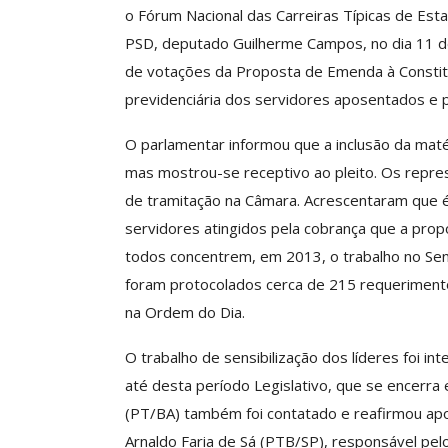
o Fórum Nacional das Carreiras Típicas de Esta
PSD, deputado Guilherme Campos, no dia 11 de
de votações da Proposta de Emenda à Constitu
ube De Benefícios ASSECOR
Presidente Da 
previdenciária dos servidores aposentados e p
úne Dezenas De Escolas De
Participa De Deba
Idiomas Com Condições…
Unificação Das Car
O parlamentar informou que a inclusão da matér
Comunicacao
29 jun, 2026
Comunicacao
5 a
mas mostrou-se receptivo ao pleito. Os repres
de tramitação na Câmara. Acrescentaram que é
servidores atingidos pela cobrança que a prop
IMPRENSA
IMPRENSA
todos concentrem, em 2013, o trabalho no Sen
foram protocolados cerca de 215 requerimento
na Ordem do Dia.
O trabalho de sensibilização dos líderes foi in
até desta período Legislativo, que se encerr
(PT/BA) também foi contatado e reafirmou apo
Arnaldo Faria de Sá (PTB/SP), responsável pe