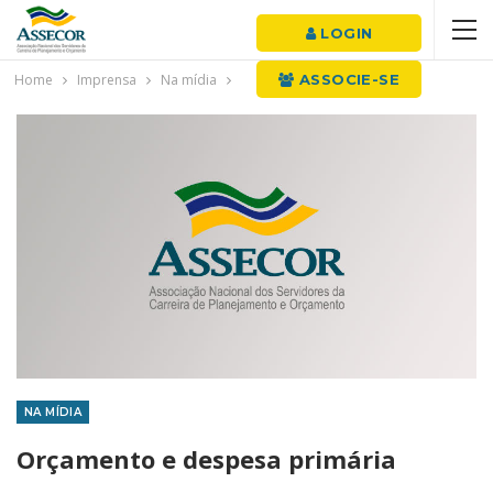
LOGIN
Home
Imprensa
Na mídia
ASSOCIE-SE
NA MÍDIA
Orçamento e despesa primária