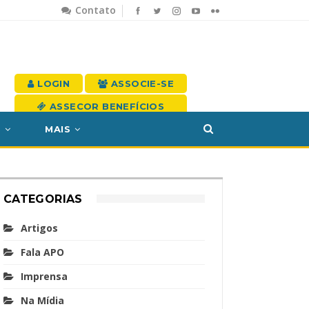
Contato
LOGIN
ASSOCIE-SE
ASSECOR BENEFÍCIOS
S
MAIS
CATEGORIAS
Artigos
Fala APO
Imprensa
Na Mídia