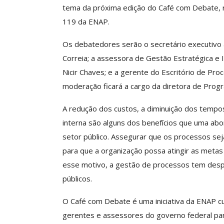
tema da próxima edição do Café com Debate, re
119 da ENAP.
Clube De Benefíci
Os debatedores serão o secretário executivo a
Reúne Dezenas De 
Correia; a assessora de Gestão Estratégica e In
Idiomas Com Co
Nicir Chaves; e a gerente do Escritório de Proc
Comunicacao
29 
moderação ficará a cargo da diretora de Prog
A redução dos custos, a diminuição dos tempos 
IMPRENSA
interna são alguns dos benefícios que uma a
setor público. Assegurar que os processos se
para que a organização possa atingir as metas
esse motivo, a gestão de processos tem despe
públicos.
O Café com Debate é uma iniciativa da ENAP cuj
gerentes e assessores do governo federal para