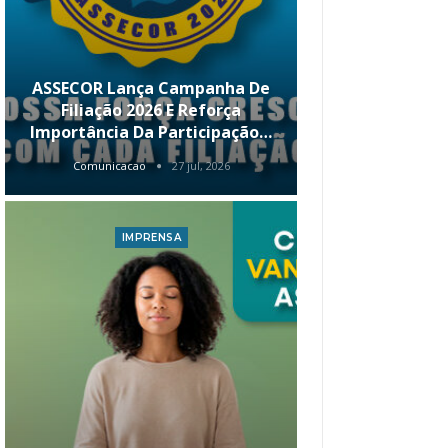
ASSECOR Lança Campanha De
É Hoje! Par
Filiação 2026 E Reforça
Da ASSECOR 
Importância Da Participação…
Renda 
Comunicacao
27 jul, 2026
Comunica
IMPRENSA
I