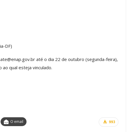
a Reunião
nal De
Categoria Unida Em Torno Dos
anente E
Valores Fundantes Da Ação
…
Sindical
jun, 2026
Comunicacao
29 jul, 2026
lia-DF)
IMPRENSA
te@enap.gov.br até o dia 22 de outubro (segunda-feira),
 ao qual esteja vinculado.
O email
993
Mais De Mil Procedimentos
Realizados No Primeiro