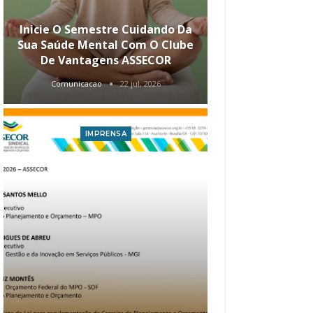
Inicie O Semestre Cuidando Da
ASSECOR Apr
Sua Saúde Mental Com O Clube
Carreira Ao
De Vantagens ASSECOR
Comunicacao
22 jul, 2026
Comunica
IMPRENSA
I
Atualização