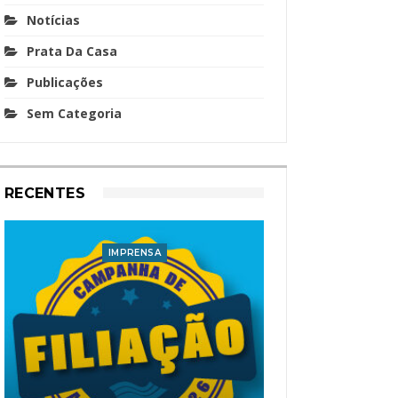
Notícias
Prata Da Casa
Publicações
Sem Categoria
RECENTES
IMPRENSA
I