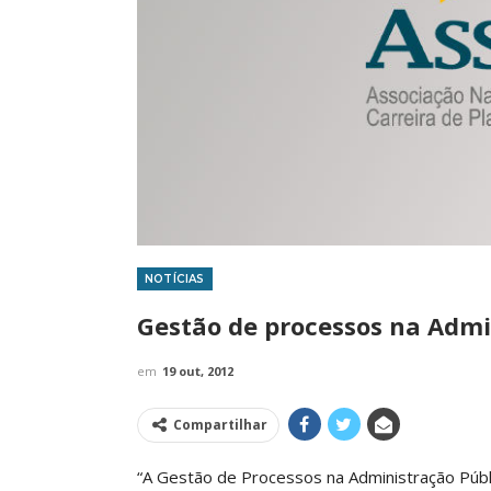
NOTÍCIAS
IMPRENSA
Gestão de processos na Admi
em
19 out, 2012
Compartilhar
“A Gestão de Processos na Administração Públi