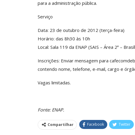
para a administração pública.
ASSECOR Acompanh
Da Mesa Nacio
Serviço
Negociação Perm
Reforça
Data: 23 de outubro de 2012 (terça-feira)
Comunicacao
26 
Horário: das 8h30 às 10h
Local: Sala 119 da ENAP (SAIS – Área 2ª – Brasí
IMPRENSA
Inscrições: Enviar mensagem para cafecomdeba
contendo nome, telefone, e-mail, cargo e órgão
Vagas limitadas.
Fonte: ENAP.
Facebook
Twitter
Compartilhar