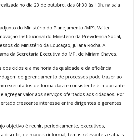
alizada no dia 23 de outubro, das 8h30 às 10h, na sala
os ASSECOR
Presidente Da ASSECOR
djunto do Ministério do Planejamento (MP), Valter
Escolas De
Participa De Debate Sobre A
ovação Institucional do Ministério da Previdência Social,
ndições…
Unificação Das Carreiras Do…
essos do Ministério da Educação, Juliana Rocha. A
jun, 2026
Comunicacao
5 ago, 2026
rama da Secretaria Executiva do MP, de Miriam Chaves.
dos ciclos e a melhoria da qualidade e da eficiência
IMPRENSA
bordagem de gerenciamento de processos pode trazer ao
jam executados de forma clara e consistente é importante
 e agregar valor aos serviços ofertados aos cidadãos. Por
rtado crescente interesse entre dirigentes e gerentes
o objetivo é reunir, periodicamente, executivos,
 discutir, de maneira informal, temas relevantes e atuais